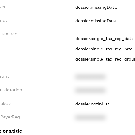
yer
dossier.missingData
nul
dossier.missingData
e_tax_reg
dossier.single_tax_reg_date 
dossier.single_tax_reg_rate 
dossier.single_tax_reg_grou
rofit
XXXXXXXXXX
t_dotation
XXXXXXXXXX
_akciz
dossier.notInList
xPayerReg
XXXXXXXXXX
ions.title