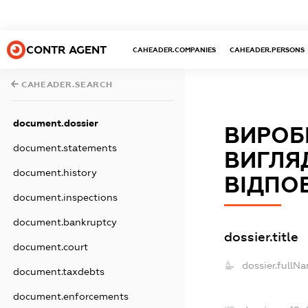
CONTR AGENT
CAHEADER.COMPANIES
CAHEADER.PERSONS
CAHEADER.SEARCH
document.dossier
ВИРОБ
document.statements
ВИГЛЯ
document.history
ВІДПО
document.inspections
document.bankruptcy
dossier.title
document.court
dossier.fullN
document.taxdebts
document.enforcements