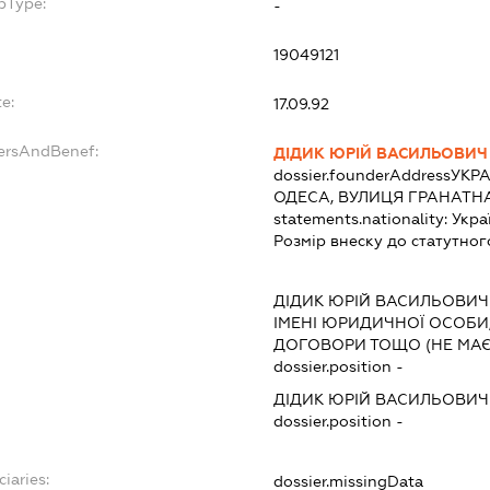
bType:
-
19049121
e:
17.09.92
dersAndBenef:
ДІДИК ЮРІЙ ВАСИЛЬОВИЧ
dossier.founderAddress
УКРА
ОДЕСА, ВУЛИЦЯ ГРАНАТНА
statements.nationality:
Укра
Розмір внеску до статутног
ДІДИК ЮРІЙ ВАСИЛЬОВИЧ
ІМЕНІ ЮРИДИЧНОЇ ОСОБИ,
ДОГОВОРИ ТОЩО (НЕ МАЄ
dossier.position -
ДІДИК ЮРІЙ ВАСИЛЬОВИЧ
dossier.position -
ciaries:
dossier.missingData