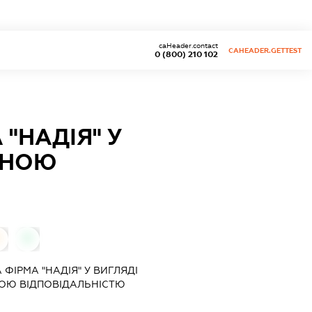
caHeader.contact
CAHEADER.GETTEST
0 (800) 210 102
"НАДІЯ" У
ЕНОЮ
0
0
ІРМА "НАДІЯ" У ВИГЛЯДІ
ОЮ ВІДПОВІДАЛЬНІСТЮ