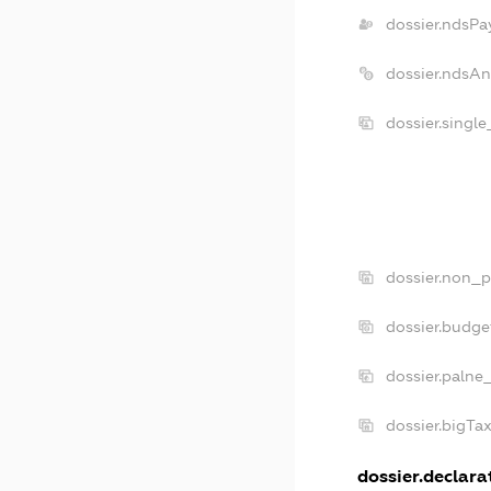
dossier.ndsPa
dossier.ndsAn
dossier.singl
dossier.non_p
dossier.budge
dossier.palne
dossier.bigTa
dossier.declarat