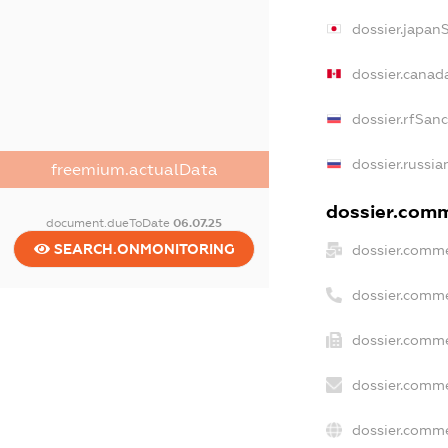
dossier.japan
dossier.canad
dossier.rfSan
dossier.russia
freemium.actualData
dossier.comme
document.dueToDate
06.07.25
SEARCH.ONMONITORING
dossier.comme
dossier.comme
dossier.comme
dossier.comme
dossier.comme