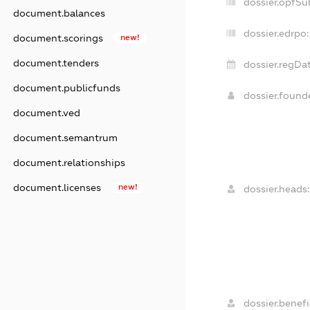
dossier.opfSu
document.balances
dossier.edrpo:
document.scorings
new!
document.tenders
dossier.regDat
document.publicfunds
dossier.foun
document.ved
document.semantrum
document.relationships
document.licenses
new!
dossier.heads:
dossier.benefi