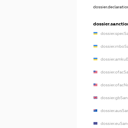
dossier.declarati
dossier.sanctio
dossier.specS
dossier.rnboS
dossier.amkuB
dossier.ofacS
dossier.ofac
dossier.gbSan
dossier.ausSa
dossier.euSan