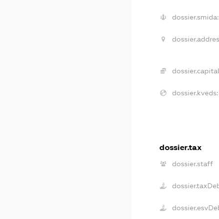
dossier.smida:
dossier.addres
dossier.capital
dossier.kveds:
dossier.tax
dossier.staff
dossier.taxDe
dossier.esvDe