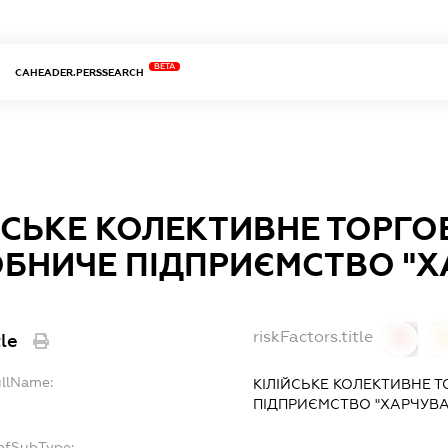
BETA
CAHEADER.PERSSEARCH
ЙСЬКЕ КОЛЕКТИВНЕ ТОРГ
БНИЧЕ ПІДПРИЄМСТВО "Х
riskFactors.title
tle
0
ullName:
КІЛІЙСЬКЕ КОЛЕКТИВНЕ
ПІДПРИЄМСТВО "ХАРЧУВ
opfSubType: