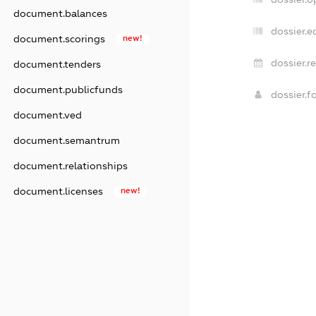
document.balances
dossier.e
document.scorings
new!
dossier.r
document.tenders
document.publicfunds
dossier.
document.ved
document.semantrum
document.relationships
document.licenses
new!