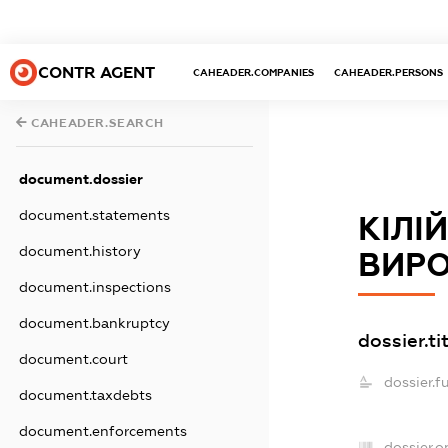
CONTR AGENT
CAHEADER.COMPANIES
CAHEADER.PERSONS
CAHEADER.SEARCH
document.dossier
document.statements
КІЛІ
document.history
ВИРО
document.inspections
document.bankruptcy
dossier.ti
document.court
dossier.f
document.taxdebts
document.enforcements
dossier.