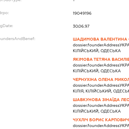
-
drpo:
19049196
egDate:
30.06.97
foundersAndBenef:
ШАДИМОВА ВАЛЕНТИНА 
dossier.founderAddress
УКРА
КІЛІЙСЬКИЙ, ОДЕСЬКА
ЯКІМОВА ТЕТЯНА ВАСИЛІ
dossier.founderAddress
УКРА
КІЛІЙСЬКИЙ, ОДЕСЬКА
ЧЕРНУХІНА ОЛЕНА МИКО
dossier.founderAddress
УКР
КІЛІЯ, КІЛІЙСЬКИЙ, ОДЕСЬ
ШАВКУНОВА ЗІНАЇДА ЛЕО
dossier.founderAddress
УКРА
КІЛІЙСЬКИЙ, ОДЕСЬКА
ЧУХЛІЧ БОРИС КАРПОВИ
dossier.founderAddress
УКРА