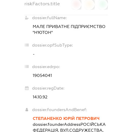
riskFactors.title
0
0
0
dossier.fullName:
МАЛЕ ПРИВАТНЕ ПІДПРИЄМСТВО
"Н'ЮТОН"
dossier.opfSubType:
-
dossier.edrpo:
19054041
dossier.regDate:
14.10.92
dossier.foundersAndBenef:
СТЕПАНЕНКО ЮРІЙ ПЕТРОВИЧ
dossier.founderAddress
РОСІЙСЬКА
ФЕДЕРАЦІЯ, ВУЛ.СОДРУЖЕСТВА,