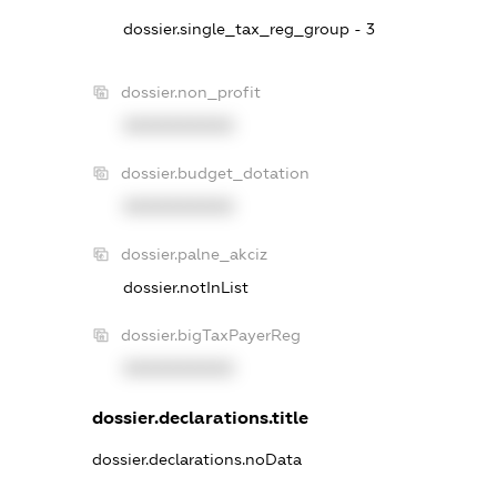
dossier.single_tax_reg_group - 3
dossier.non_profit
XXXXXXXXXX
dossier.budget_dotation
XXXXXXXXXX
dossier.palne_akciz
dossier.notInList
dossier.bigTaxPayerReg
XXXXXXXXXX
dossier.declarations.title
dossier.declarations.noData