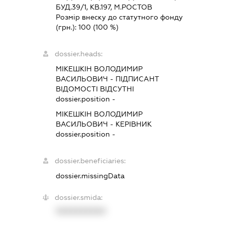
БУД.39/1, КВ.197, М.РОСТОВ
Розмір внеску до статутного фонду
(грн.):
100
(100 %)
dossier.heads:
МІКЕШКІН ВОЛОДИМИР
ВАСИЛЬОВИЧ
-
ПІДПИСАНТ
ВІДОМОСТІ ВІДСУТНІ
dossier.position -
МІКЕШКІН ВОЛОДИМИР
ВАСИЛЬОВИЧ
-
КЕРІВНИК
dossier.position -
dossier.beneficiaries:
dossier.missingData
dossier.smida:
XXXXXXXXXX