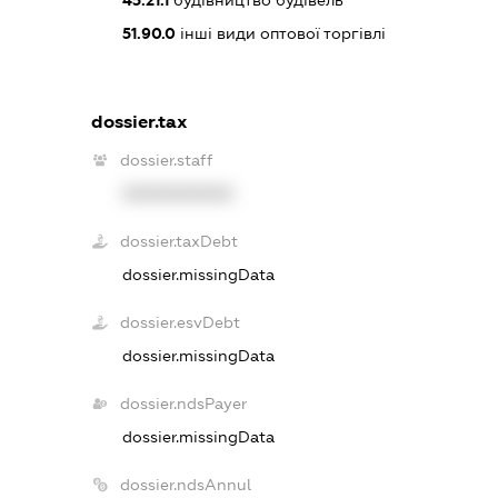
45.21.1
будівництво будівель
51.90.0
інші види оптової торгівлі
dossier.tax
dossier.staff
XXXXXXXXXX
dossier.taxDebt
dossier.missingData
dossier.esvDebt
dossier.missingData
dossier.ndsPayer
dossier.missingData
dossier.ndsAnnul