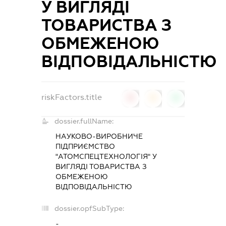
У ВИГЛЯДІ
ТОВАРИСТВА З
ОБМЕЖЕНОЮ
ВІДПОВІДАЛЬНІСТЮ
riskFactors.title
0
0
0
dossier.fullName:
НАУКОВО-ВИРОБНИЧЕ
ПІДПРИЄМСТВО
"АТОМСПЕЦТЕХНОЛОГІЯ" У
ВИГЛЯДІ ТОВАРИСТВА З
ОБМЕЖЕНОЮ
ВІДПОВІДАЛЬНІСТЮ
dossier.opfSubType:
-