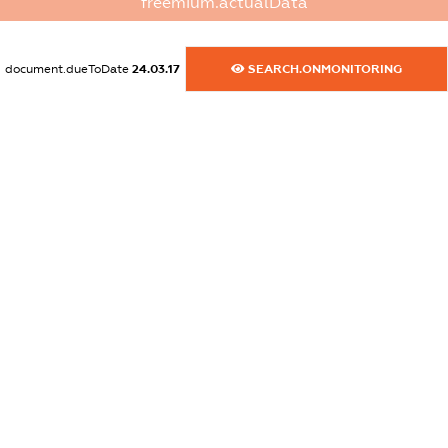
freemium.actualData
dossier.commercial_info.activity
XXXXXXXXXX
document.dueToDate
24.03.17
SEARCH.ONMONITORING
freemium.exampleText_1
freemium.exampleText_2
freemium.anonymousPerSearch2
FREEMIUM.DETAILS
FREEMIUM.REGISTER