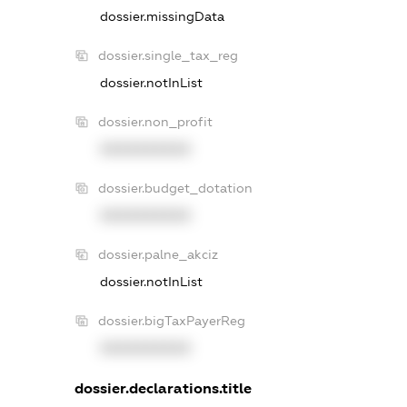
dossier.missingData
dossier.single_tax_reg
dossier.notInList
dossier.non_profit
XXXXXXXXXX
dossier.budget_dotation
XXXXXXXXXX
dossier.palne_akciz
dossier.notInList
dossier.bigTaxPayerReg
XXXXXXXXXX
dossier.declarations.title