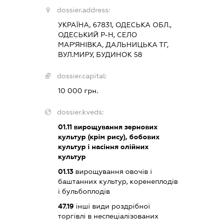
dossier.address:
УКРАЇНА, 67831, ОДЕСЬКА ОБЛ.,
ОДЕСЬКИЙ Р-Н, СЕЛО
МАР'ЯНІВКА, ДАЛЬНИЦЬКА ТГ,
ВУЛ.МИРУ, БУДИНОК 58
dossier.capital:
10 000 грн.
dossier.kveds:
01.11
вирощування зернових
культур (крім рису), бобових
культур і насіння олійних
культур
01.13
вирощування овочів і
баштанних культур, коренеплодів
і бульбоплодів
47.19
інші види роздрібної
торгівлі в неспеціалізованих