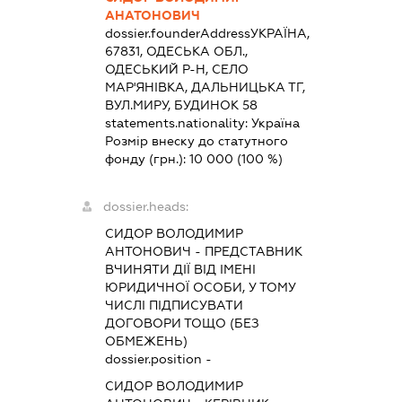
АНАТОНОВИЧ
dossier.founderAddress
УКРАЇНА,
67831, ОДЕСЬКА ОБЛ.,
ОДЕСЬКИЙ Р-Н, СЕЛО
МАР'ЯНІВКА, ДАЛЬНИЦЬКА ТГ,
ВУЛ.МИРУ, БУДИНОК 58
statements.nationality:
Україна
Розмір внеску до статутного
фонду (грн.):
10 000
(100 %)
dossier.heads:
СИДОР ВОЛОДИМИР
АНТОНОВИЧ
-
ПРЕДСТАВНИК
ВЧИНЯТИ ДІЇ ВІД ІМЕНІ
ЮРИДИЧНОЇ ОСОБИ, У ТОМУ
ЧИСЛІ ПІДПИСУВАТИ
ДОГОВОРИ ТОЩО (БЕЗ
ОБМЕЖЕНЬ)
dossier.position -
СИДОР ВОЛОДИМИР