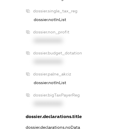
dossier.single_tax_reg
dossier.notInList
dossier.non_profit
XXXXXXXXXX
dossier.budget_dotation
XXXXXXXXXX
dossier.palne_akciz
dossier.notInList
dossier.bigTaxPayerReg
XXXXXXXXXX
dossier.declarations.title
dossier.declarations.noData