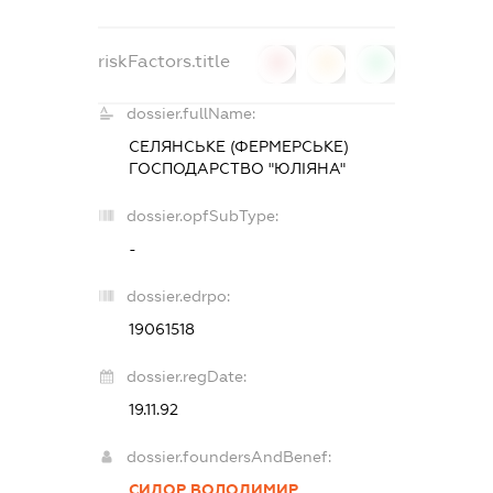
riskFactors.title
0
0
0
dossier.fullName:
СЕЛЯНСЬКЕ (ФЕРМЕРСЬКЕ)
ГОСПОДАРСТВО "ЮЛІЯНА"
dossier.opfSubType:
-
dossier.edrpo:
19061518
dossier.regDate:
19.11.92
dossier.foundersAndBenef:
СИДОР ВОЛОДИМИР