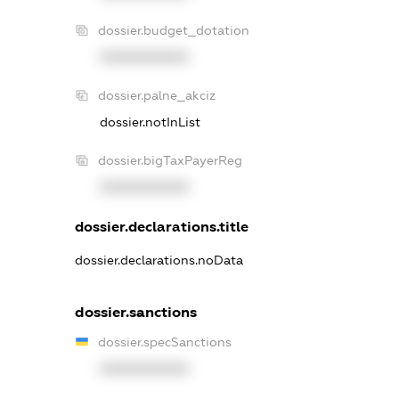
dossier.budget_dotation
XXXXXXXXXX
dossier.palne_akciz
dossier.notInList
dossier.bigTaxPayerReg
XXXXXXXXXX
dossier.declarations.title
dossier.declarations.noData
dossier.sanctions
dossier.specSanctions
XXXXXXXXXX