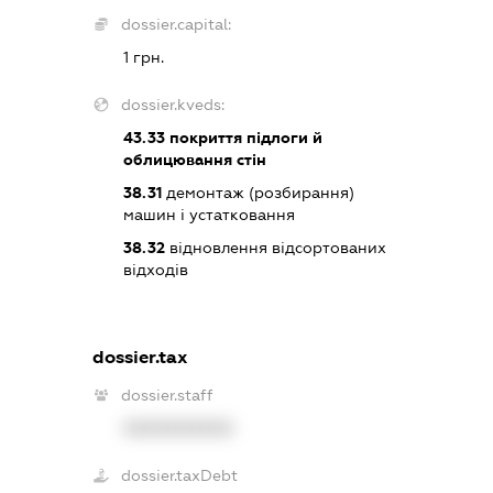
dossier.capital:
1 грн.
dossier.kveds:
43.33
покриття підлоги й
облицювання стін
38.31
демонтаж (розбирання)
машин і устатковання
38.32
відновлення відсортованих
відходів
dossier.tax
dossier.staff
XXXXXXXXXX
dossier.taxDebt