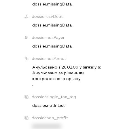
dossier.missingData
dossier.esvDebt
dossier.missingData
dossier.ndsPayer
dossier.missingData
dossier.ndsAnnul
Анульовано з 26.02.09 у зв'язку з:
Анульовано за рiшенням
контролюючого органу
.
dossier.single_tax_reg
dossier.notInList
dossier.non_profit
XXXXXXXXXX