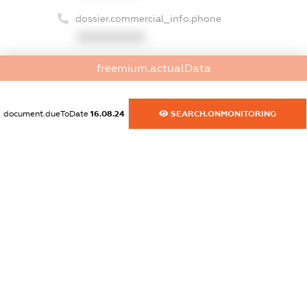
dossier.commercial_info.phone
XXXXXXXXXX
dossier.commercial_info.fax
freemium.actualData
XXXXXXXXXX
document.dueToDate
16.08.24
SEARCH.ONMONITORING
dossier.commercial_info.email
XXXXXXXXXX
dossier.commercial_info.website
XXXXXXXXXX
dossier.commercial_info.activity
XXXXXXXXXX
freemium.exampleText_1
freemium.exampleText_2