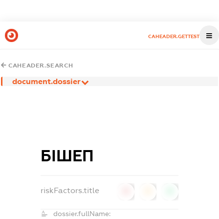
CAHEADER.GETTEST
CAHEADER.SEARCH
document.dossier
БІШЕП
riskFactors.title
0
0
0
dossier.fullName: