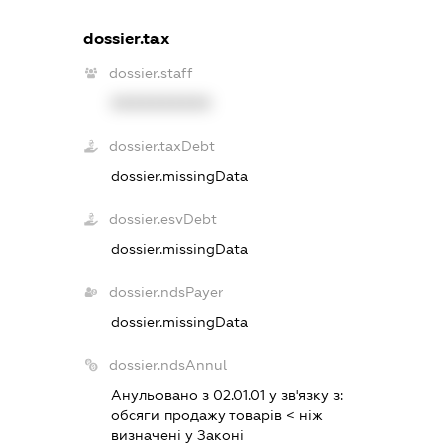
dossier.tax
dossier.staff
XXXXXXXXXX
dossier.taxDebt
dossier.missingData
dossier.esvDebt
dossier.missingData
dossier.ndsPayer
dossier.missingData
dossier.ndsAnnul
Анульовано з 02.01.01 у зв'язку з:
обсяги продажу товарiв < нiж
визначенi у Законi