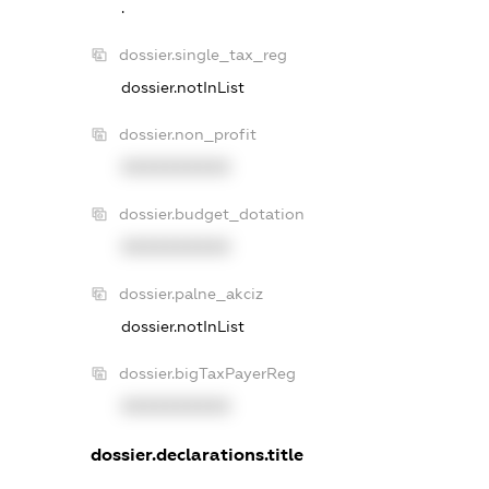
.
dossier.single_tax_reg
dossier.notInList
dossier.non_profit
XXXXXXXXXX
dossier.budget_dotation
XXXXXXXXXX
dossier.palne_akciz
dossier.notInList
dossier.bigTaxPayerReg
XXXXXXXXXX
dossier.declarations.title