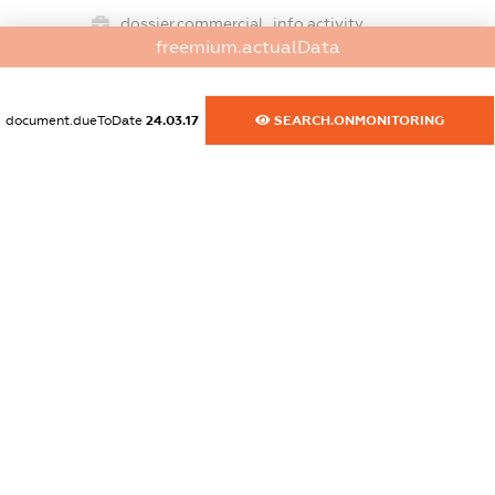
dossier.commercial_info.activity
freemium.actualData
XXXXXXXXXX
document.dueToDate
24.03.17
SEARCH.ONMONITORING
freemium.exampleText_1
freemium.exampleText_2
freemium.anonymousPerSearch2
FREEMIUM.DETAILS
FREEMIUM.REGISTER