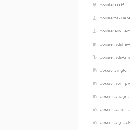
dossier.staff
dossier.taxDeb
dossier.esvDeb
dossier.ndsPay
dossier.ndsAnn
dossier.single
dossier.non_pr
dossier.budget
dossier.palne_
dossier.bigTax