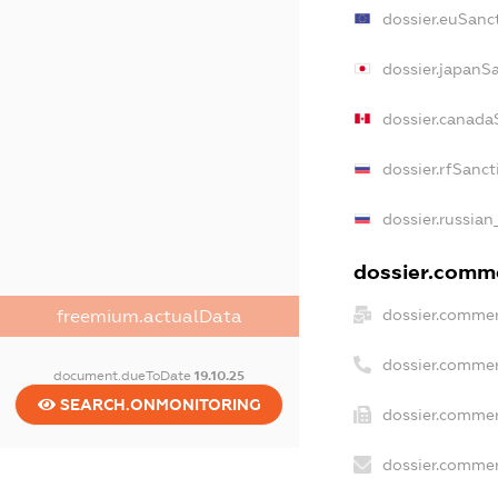
dossier.euSanc
dossier.japanS
dossier.canada
dossier.rfSanct
dossier.russian
dossier.comme
dossier.commer
freemium.actualData
dossier.commer
document.dueToDate
19.10.25
SEARCH.ONMONITORING
dossier.commer
dossier.commer