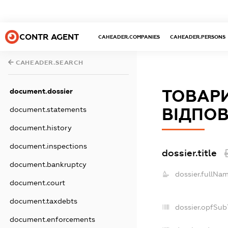
CONTR AGENT
CAHEADER.COMPANIES
CAHEADER.PERSONS
CAHEADER.SEARCH
ТОВАР
document.dossier
ВІДПОВ
document.statements
document.history
document.inspections
dossier.title
document.bankruptcy
dossier.fullNam
document.court
document.taxdebts
dossier.opfSub
document.enforcements