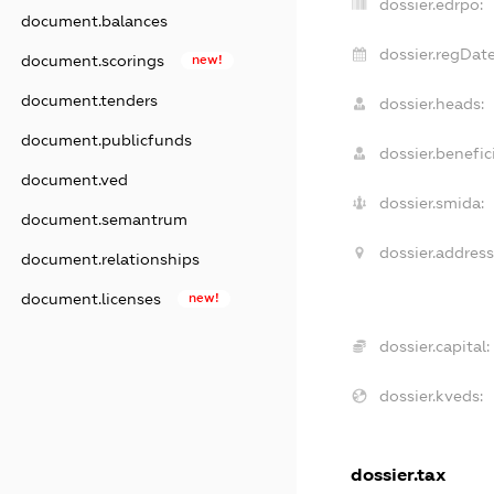
dossier.edrpo:
document.balances
dossier.regDate
document.scorings
new!
document.tenders
dossier.heads:
document.publicfunds
dossier.benefici
document.ved
dossier.smida:
document.semantrum
dossier.address
document.relationships
document.licenses
new!
dossier.capital:
dossier.kveds:
dossier.tax