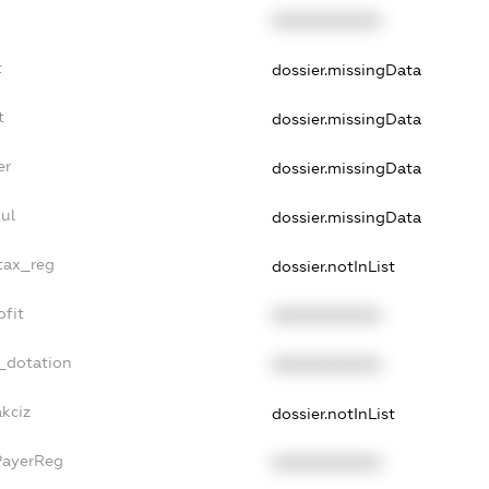
XXXXXXXXXX
t
dossier.missingData
t
dossier.missingData
er
dossier.missingData
ul
dossier.missingData
_tax_reg
dossier.notInList
ofit
XXXXXXXXXX
_dotation
XXXXXXXXXX
akciz
dossier.notInList
PayerReg
XXXXXXXXXX