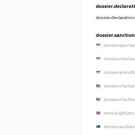
dossier.declarati
dossier.declaratio
dossier.sanction
dossier.specSa
dossier.rnboSa
dossier.amkuBl
dossier.ofacSa
dossier.ofacN
dossier.gbSanc
dossier.ausSan