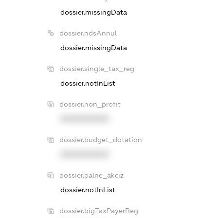
dossier.missingData
dossier.ndsAnnul
dossier.missingData
dossier.single_tax_reg
dossier.notInList
dossier.non_profit
XXXXXXXXXX
dossier.budget_dotation
XXXXXXXXXX
dossier.palne_akciz
dossier.notInList
dossier.bigTaxPayerReg