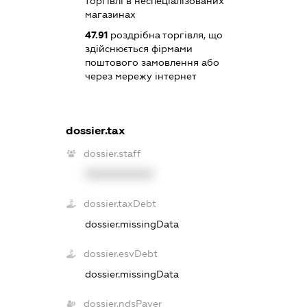
торгівлі в неспеціалізованих
магазинах
47.91
роздрібна торгівля, що
здійснюється фірмами
поштового замовлення або
через мережу інтернет
dossier.tax
dossier.staff
XXXXXXXXXX
dossier.taxDebt
dossier.missingData
dossier.esvDebt
dossier.missingData
dossier.ndsPayer