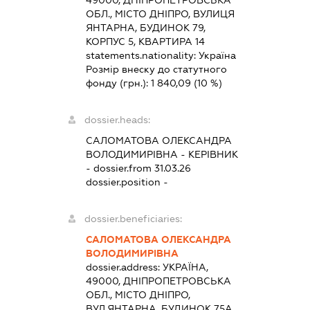
ОБЛ., МІСТО ДНІПРО, ВУЛИЦЯ
ЯНТАРНА, БУДИНОК 79,
КОРПУС 5, КВАРТИРА 14
statements.nationality:
Україна
Розмір внеску до статутного
фонду (грн.):
1 840,09
(10 %)
dossier.heads:
САЛОМАТОВА ОЛЕКСАНДРА
ВОЛОДИМИРІВНА
-
КЕРІВНИК
- dossier.from 31.03.26
dossier.position -
dossier.beneficiaries:
САЛОМАТОВА ОЛЕКСАНДРА
ВОЛОДИМИРІВНА
dossier.address:
УКРАЇНА,
49000, ДНІПРОПЕТРОВСЬКА
ОБЛ., МІСТО ДНІПРО,
ВУЛ.ЯНТАРНА, БУДИНОК 75А,