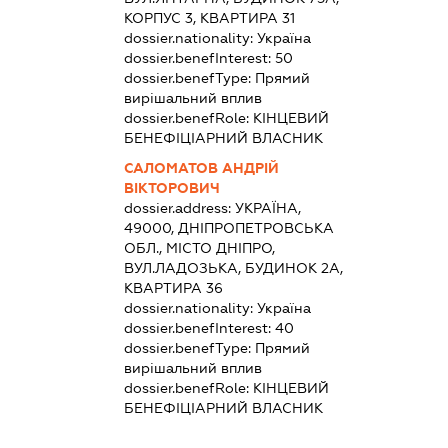
КОРПУС 3, КВАРТИРА 31
dossier.nationality:
Україна
dossier.benefInterest:
50
dossier.benefType:
Прямий
вирішальний вплив
dossier.benefRole:
КІНЦЕВИЙ
БЕНЕФІЦІАРНИЙ ВЛАСНИК
САЛОМАТОВ АНДРІЙ
ВІКТОРОВИЧ
dossier.address:
УКРАЇНА,
49000, ДНІПРОПЕТРОВСЬКА
ОБЛ., МІСТО ДНІПРО,
ВУЛ.ЛАДОЗЬКА, БУДИНОК 2А,
КВАРТИРА 36
dossier.nationality:
Україна
dossier.benefInterest:
40
dossier.benefType:
Прямий
вирішальний вплив
dossier.benefRole:
КІНЦЕВИЙ
БЕНЕФІЦІАРНИЙ ВЛАСНИК