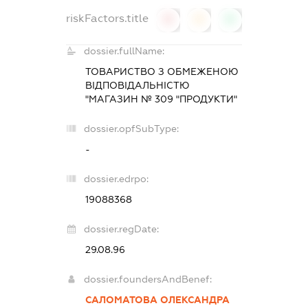
riskFactors.title
0
0
0
dossier.fullName:
ТОВАРИСТВО З ОБМЕЖЕНОЮ
ВІДПОВІДАЛЬНІСТЮ
"МАГАЗИН № 309 "ПРОДУКТИ"
dossier.opfSubType:
-
dossier.edrpo:
19088368
dossier.regDate:
29.08.96
dossier.foundersAndBenef:
САЛОМАТОВА ОЛЕКСАНДРА