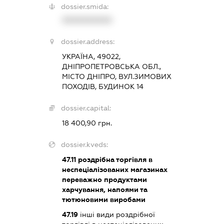
dossier.smida:
XXXXXXXXXX
dossier.address:
УКРАЇНА, 49022,
ДНІПРОПЕТРОВСЬКА ОБЛ.,
МІСТО ДНІПРО, ВУЛ.ЗИМОВИХ
ПОХОДІВ, БУДИНОК 14
dossier.capital:
18 400,90 грн.
dossier.kveds:
47.11
роздрібна торгівля в
неспеціалізованих магазинах
переважно продуктами
харчування, напоями та
тютюновими виробами
47.19
інші види роздрібної