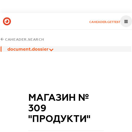
CAHEADER.GETTEST
CAHEADER.SEARCH
document.dossier
МАГАЗИН №
309
"ПРОДУКТИ"