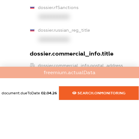
dossier.rfSanctions
XXXXXXXXXX
dossier.russian_reg_title
XXXXXXXXXX
dossier.commercial_info.title
dossier.commercial_info.postal_address
freemium.actualData
XXXXXXXXXX
dossier.commercial_info.phone
document.dueToDate
02.04.26
SEARCH.ONMONITORING
XXXXXXXXXX
dossier.commercial_info.fax
XXXXXXXXXX
dossier.commercial_info.email
XXXXXXXXXX