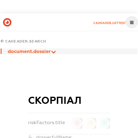
CAHEADER.GETTEST
CAHEADER.SEARCH
document.dossier
СКОРПІАЛ
riskFactors.title
0
0
0
dossier.fullName: