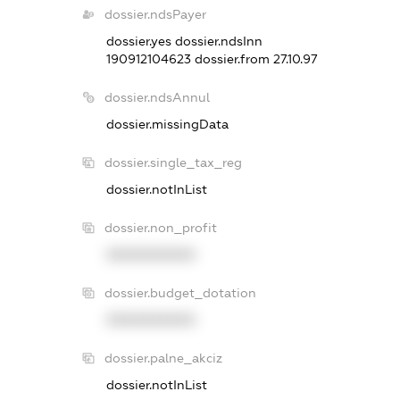
dossier.ndsPayer
dossier.yes
dossier.ndsInn
190912104623
dossier.from 27.10.97
dossier.ndsAnnul
dossier.missingData
dossier.single_tax_reg
dossier.notInList
dossier.non_profit
XXXXXXXXXX
dossier.budget_dotation
XXXXXXXXXX
dossier.palne_akciz
dossier.notInList