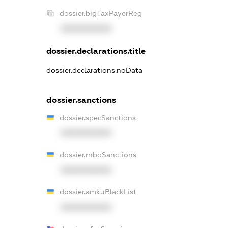
dossier.bigTaxPayerReg
XXXXXXXXXX
dossier.declarations.title
dossier.declarations.noData
dossier.sanctions
dossier.specSanctions
XXXXXXXXXX
dossier.rnboSanctions
XXXXXXXXXX
dossier.amkuBlackList
XXXXXXXXXX