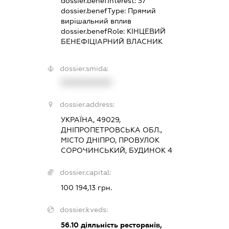
dossier.benefInterest:
37
dossier.benefType:
Прямий
вирішальний вплив
dossier.benefRole:
КІНЦЕВИЙ
БЕНЕФІЦІАРНИЙ ВЛАСНИК
dossier.smida:
XXXXXXXXXX
dossier.address:
УКРАЇНА, 49029,
ДНІПРОПЕТРОВСЬКА ОБЛ.,
МІСТО ДНІПРО, ПРОВУЛОК
СОРОЧИНСЬКИЙ, БУДИНОК 4
dossier.capital:
100 194,13 грн.
dossier.kveds:
56.10
діяльність ресторанів,