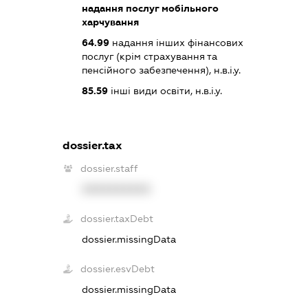
надання послуг мобільного
харчування
64.99
надання інших фінансових
послуг (крім страхування та
пенсійного забезпечення), н.в.і.у.
85.59
інші види освіти, н.в.і.у.
dossier.tax
dossier.staff
XXXXXXXXXX
dossier.taxDebt
dossier.missingData
dossier.esvDebt
dossier.missingData