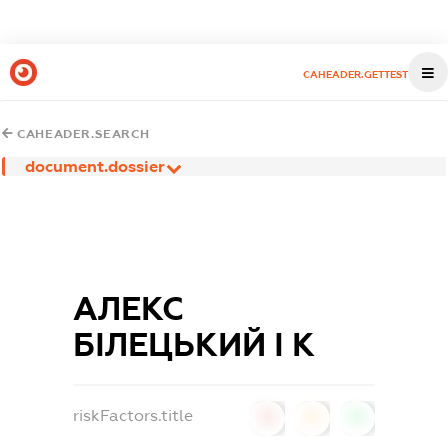
CAHEADER.GETTEST
CAHEADER.SEARCH
document.dossier
АЛЕКС
БІЛЕЦЬКИЙ І К
riskFactors.title
0
0
0