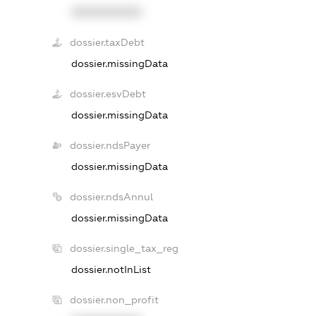
XXXXXXXXXX
dossier.taxDebt
dossier.missingData
dossier.esvDebt
dossier.missingData
dossier.ndsPayer
dossier.missingData
dossier.ndsAnnul
dossier.missingData
dossier.single_tax_reg
dossier.notInList
dossier.non_profit