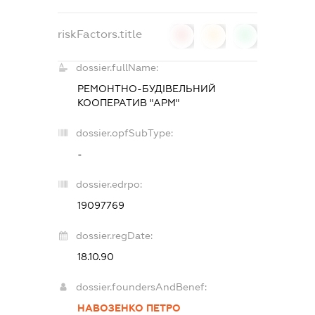
riskFactors.title
0
0
0
dossier.fullName:
РЕМОНТНО-БУДІВЕЛЬНИЙ
КООПЕРАТИВ "АРМ"
dossier.opfSubType:
-
dossier.edrpo:
19097769
dossier.regDate:
18.10.90
dossier.foundersAndBenef:
НАВОЗЕНКО ПЕТРО