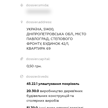
dossier.smida:
XXXXXXXXXX
dossier.address:
УКРАЇНА, 51400,
ДНІПРОПЕТРОВСЬКА ОБЛ., МІСТО
ПАВЛОГРАД, СТЕПОВОГО
ФРОНТУ, БУДИНОК 42/1,
КВАРТИРА 69
dossier.capital:
0,50 грн.
dossier.kveds:
45.22.1
улаштування покрівель
20.30.0
виробництво дерев'яних
будівельних конструкцій та
столярних виробів
51.70.0
інші види оптової торгівлі