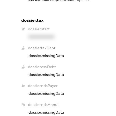
dossier.tax
dossier.staff
XXXXXXXXXX
dossier.taxDebt
dossier.missingData
dossier.esvDebt
dossier.missingData
dossier.ndsPayer
dossier.missingData
dossier.ndsAnnul
dossier.missingData