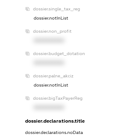
dossier.single_tax_reg
dossier.notInList
dossier.non_profit
XXXXXXXXXX
dossier.budget_dotation
XXXXXXXXXX
dossier.palne_akciz
dossier.notInList
dossier.bigTaxPayerReg
XXXXXXXXXX
dossier.declarations.title
dossier.declarations.noData