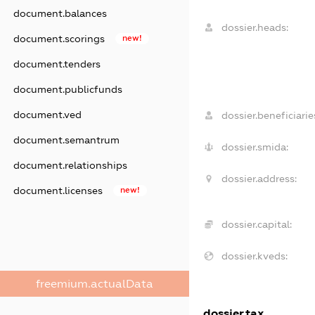
document.balances
dossier.heads:
document.scorings
new!
document.tenders
document.publicfunds
document.ved
dossier.beneficiarie
document.semantrum
dossier.smida:
document.relationships
dossier.address:
document.licenses
new!
dossier.capital:
dossier.kveds:
freemium.actualData
dossier.tax