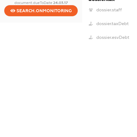
document.dueToDate
24.03.17
dossier.staff
SEARCH.ONMONITORING
dossier.taxDebt
dossier.esvDebt
dossier.ndsPayer
dossier.ndsAnnul
dossier.single_tax
dossier.non_profit
dossier.budget_do
dossier.palne_akciz
dossier.bigTaxPaye