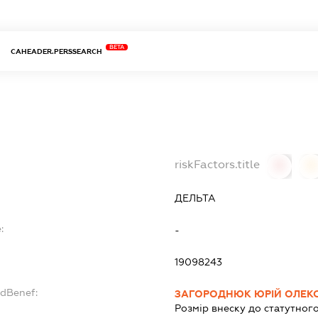
BETA
CAHEADER.PERSSEARCH
riskFactors.title
0
0
ДЕЛЬТА
:
-
19098243
ndBenef:
ЗАГОРОДНЮК ЮРІЙ ОЛЕК
Розмір внеску до статутного