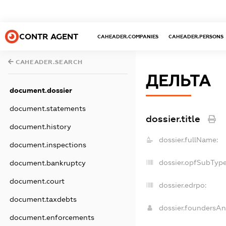
CONTR AGENT
CAHEADER.COMPANIES
CAHEADER.PERSONS
CAHEADER.SEARCH
ДЕЛЬТА
document.dossier
document.statements
dossier.title
document.history
dossier.fullName:
document.inspections
dossier.opfSubType
document.bankruptcy
document.court
dossier.edrpo:
document.taxdebts
dossier.foundersA
document.enforcements