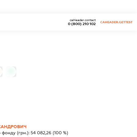
caHeader.contact
CAHEADER.GETTEST
0 (800) 210 102
0
САНДРОВИЧ
 фонду (грн.):
54 082,26
(100 %)