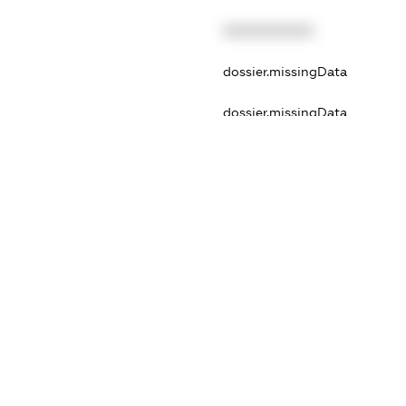
XXXXXXXXXX
dossier.missingData
dossier.missingData
dossier.missingData
dossier.missingData
_reg
dossier.notInList
XXXXXXXXXX
tation
XXXXXXXXXX
dossier.notInList
rReg
XXXXXXXXXX