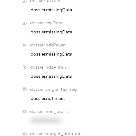
dossier.taxDebt
dossier.missingData
dossier.esvDebt
dossier.missingData
dossier.ndsPayer
dossier.missingData
dossier.ndsAnnul
dossier.missingData
dossier.single_tax_reg
dossier.notInList
dossier.non_profit
XXXXXXXXXX
dossier.budget_dotation