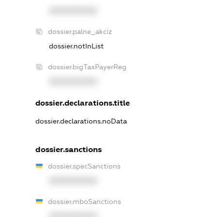
XXXXXXXXXX
dossier.palne_akciz
dossier.notInList
dossier.bigTaxPayerReg
XXXXXXXXXX
dossier.declarations.title
dossier.declarations.noData
dossier.sanctions
dossier.specSanctions
XXXXXXXXXX
dossier.rnboSanctions
XXXXXXXXXX