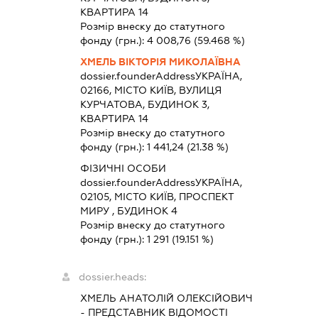
КВАРТИРА 14
Розмір внеску до статутного
фонду (грн.):
4 008,76
(59.468 %)
ХМЕЛЬ ВІКТОРІЯ МИКОЛАЇВНА
dossier.founderAddress
УКРАЇНА,
02166, МІСТО КИЇВ, ВУЛИЦЯ
КУРЧАТОВА, БУДИНОК 3,
КВАРТИРА 14
Розмір внеску до статутного
фонду (грн.):
1 441,24
(21.38 %)
ФІЗИЧНІ ОСОБИ
dossier.founderAddress
УКРАЇНА,
02105, МІСТО КИЇВ, ПРОСПЕКТ
МИРУ , БУДИНОК 4
Розмір внеску до статутного
фонду (грн.):
1 291
(19.151 %)
dossier.heads:
ХМЕЛЬ АНАТОЛІЙ ОЛЕКСІЙОВИЧ
-
ПРЕДСТАВНИК
ВІДОМОСТІ