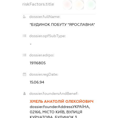
riskFactors.title
0
0
0
dossier.fullName:
"БУДИНОК ПОБУТУ "ЯРОСЛАВНА"
dossier.opfSubType:
-
dossier.edrpo:
19116805
dossier.regDate:
15.06.94
dossier.foundersAndBenef:
ХМЕЛЬ АНАТОЛІЙ ОЛЕКСІЙОВИЧ
dossier.founderAddress
УКРАЇНА,
02166, МІСТО КИЇВ, ВУЛИЦЯ
КУРЧАТОВА, БУДИНОК 3,