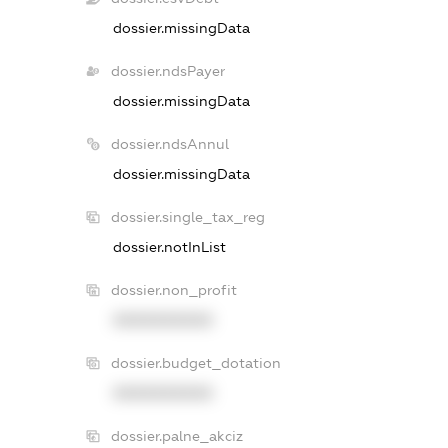
dossier.missingData
dossier.ndsPayer
dossier.missingData
dossier.ndsAnnul
dossier.missingData
dossier.single_tax_reg
dossier.notInList
dossier.non_profit
XXXXXXXXXX
dossier.budget_dotation
XXXXXXXXXX
dossier.palne_akciz