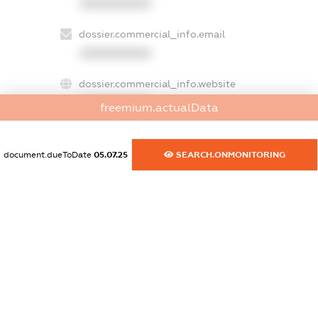
XXXXXXXXXX
dossier.commercial_info.email
XXXXXXXXXX
dossier.commercial_info.website
XXXXXXXXXX
freemium.actualData
dossier.commercial_info.activity
XXXXXXXXXX
document.dueToDate
05.07.25
SEARCH.ONMONITORING
freemium.exampleText_1
freemium.exampleText_2
freemium.anonymousPerSearch2
FREEMIUM.DETAILS
FREEMIUM.REGISTER