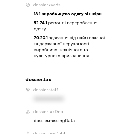
dossier.kveds:
18.1
виробництво одягу зі шкіри
52.74.1
ремонт і перероблення
одягу
70.20.1
здавання під найм власної
та державної нерухомості
виробничо-технічного та
культурного призначення
dossier.tax
dossier.staff
XXXXXXXXXX
dossier.taxDebt
dossier.missingData
dossier.esvDebt