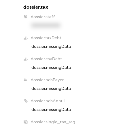
dossier.tax
dossier.staff
XXXXXXXXXX
dossier.taxDebt
dossier.missingData
dossier.esvDebt
dossier.missingData
dossier.ndsPayer
dossier.missingData
dossier.ndsAnnul
dossier.missingData
dossier.single_tax_reg