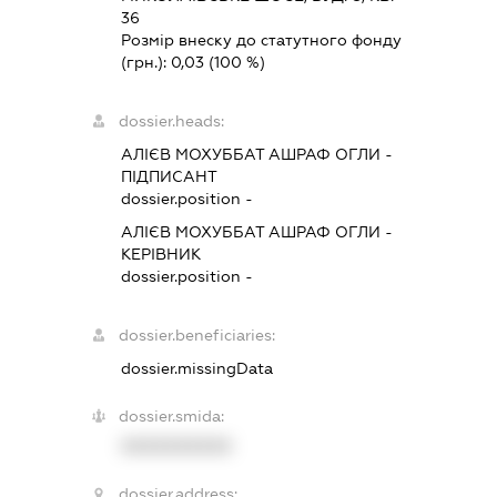
36
Розмір внеску до статутного фонду
(грн.):
0,03
(100 %)
dossier.heads:
АЛІЄВ МОХУББАТ АШРАФ ОГЛИ
-
ПІДПИСАНТ
dossier.position -
АЛІЄВ МОХУББАТ АШРАФ ОГЛИ
-
КЕРІВНИК
dossier.position -
dossier.beneficiaries:
dossier.missingData
dossier.smida:
XXXXXXXXXX
dossier.address: