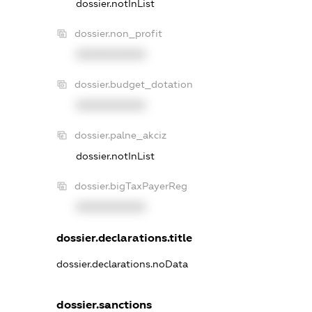
dossier.notInList
dossier.non_profit
XXXXXXXXXX
dossier.budget_dotation
XXXXXXXXXX
dossier.palne_akciz
dossier.notInList
dossier.bigTaxPayerReg
XXXXXXXXXX
dossier.declarations.title
dossier.declarations.noData
dossier.sanctions