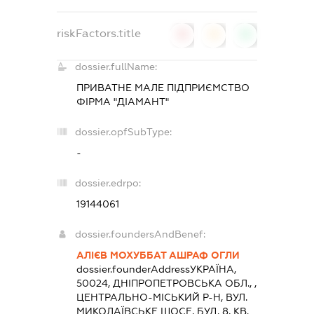
riskFactors.title
0
0
0
dossier.fullName:
ПРИВАТНЕ МАЛЕ ПІДПРИЄМСТВО
ФІРМА "ДІАМАНТ"
dossier.opfSubType:
-
dossier.edrpo:
19144061
dossier.foundersAndBenef:
АЛІЄВ МОХУББАТ АШРАФ ОГЛИ
dossier.founderAddress
УКРАЇНА,
50024, ДНIПРОПЕТРОВСЬКА ОБЛ., ,
ЦЕНТРАЛЬНО-МІСЬКИЙ Р-Н, ВУЛ.
МИКОЛАЇВСЬКЕ ШОСЕ, БУД. 8, КВ.