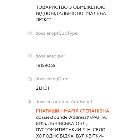
ТОВАРИСТВО З ОБМЕЖЕНОЮ
ВІДПОВІДАЛЬНІСТЮ "МАЛЬВА-
ЛЮКС"
dossier.opfSubType:
-
dossier.edrpo:
19159039
dossier.regDate:
21.11.01
dossier.foundersAndBenef:
ГНАТИШИН МАРІЯ СТЕПАНІВНА
dossier.founderAddress
УКРАЇНА,
81115, ЛЬВІВСЬКА ОБЛ.,
ПУСТОМИТІВСЬКИЙ Р-Н, СЕЛО
ХОЛОДНОВІДКА, ВУЛ.КВІТКИ-