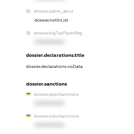
dossier.palne_akciz
dossier.notInList
dossier.bigTaxPayerReg
XXXXXXXXXX
dossier.declarations.title
dossier.declarations.noData
dossier.sanctions
dossier.specSanctions
XXXXXXXXXX
dossier.rnboSanctions
XXXXXXXXXX