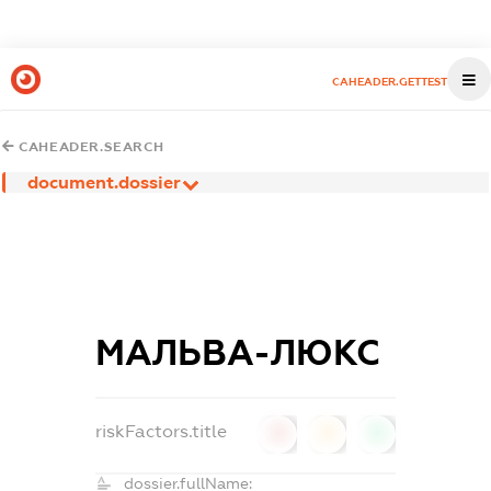
CAHEADER.GETTEST
CAHEADER.SEARCH
document.dossier
МАЛЬВА-ЛЮКС
riskFactors.title
0
0
0
dossier.fullName: