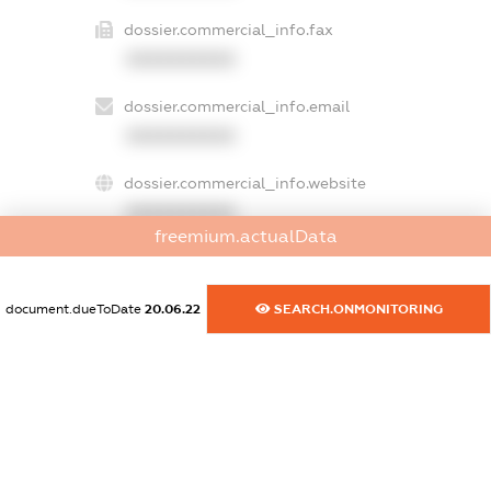
dossier.commercial_info.fax
XXXXXXXXXX
dossier.commercial_info.email
XXXXXXXXXX
dossier.commercial_info.website
XXXXXXXXXX
freemium.actualData
dossier.commercial_info.activity
XXXXXXXXXX
document.dueToDate
20.06.22
SEARCH.ONMONITORING
freemium.exampleText_1
freemium.exampleText_2
freemium.anonymousPerSearch2
FREEMIUM.DETAILS