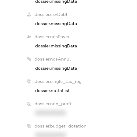
dossier.missingData
dossier.esvDebt
dossier.missingData
dossier.ndsPayer
dossier.missingData
dossier.ndsAnnul
dossier.missingData
dossier.single_tax_reg
dossier.notInList
dossier.non_profit
XXXXXXXXXX
dossier.budget_dotation
XXXXXXXXXX