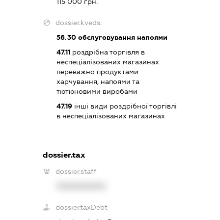
115 000 грн.
dossier.kveds:
56.30
обслуговування напоями
47.11
роздрібна торгівля в
неспеціалізованих магазинах
переважно продуктами
харчування, напоями та
тютюновими виробами
47.19
інші види роздрібної торгівлі
в неспеціалізованих магазинах
dossier.tax
dossier.staff
XXXXXXXXXX
dossier.taxDebt