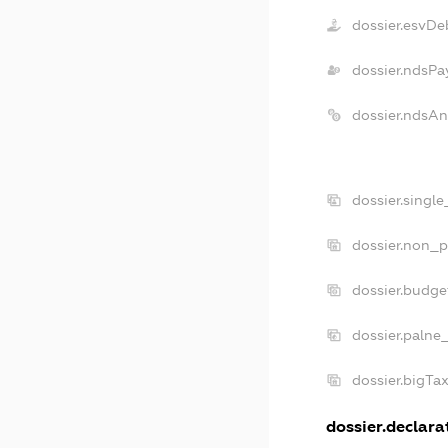
dossier.esvDe
dossier.ndsPa
dossier.ndsAn
dossier.singl
dossier.non_p
dossier.budge
dossier.palne
dossier.bigTa
dossier.declarat