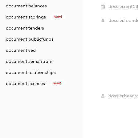
document.balances
dossier.regDat
document.scorings
new!
dossier.foun
document.tenders
document.publicfunds
document.ved
document.semantrum
document.relationships
document.licenses
new!
dossier.heads: