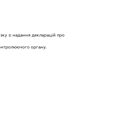
зку з:
надання декларацiй про
онтролюючого органу.