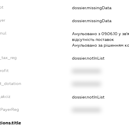
bt
dossier.missingData
yer
dossier.missingData
nul
Анульовано з 09.06.10 у зв'я
вiдсутнiсть поставок
Анульовано за рiшенням к
e_tax_reg
dossier.notInList
rofit
XXXXXXXXXX
t_dotation
XXXXXXXXXX
_akciz
dossier.notInList
xPayerReg
XXXXXXXXXX
ions.title