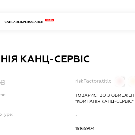
BETA
CAHEADER.PERSSEARCH
НІЯ КАНЦ-СЕРВІС
riskFactors.title
0
ame:
ТОВАРИСТВО З ОБМЕЖЕН
"КОМПАНІЯ КАНЦ-СЕРВІС"
bType:
-
19165904