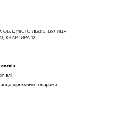
А ОБЛ., МІСТО ЛЬВІВ, ВУЛИЦЯ
3, КВАРТИРА 12
 лотків
ргівлі
 канцелярськими товарами