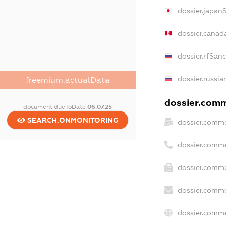
dossier.japan
dossier.canad
dossier.rfSan
dossier.russia
freemium.actualData
dossier.comme
document.dueToDate
06.07.25
SEARCH.ONMONITORING
dossier.comme
dossier.comme
dossier.comme
dossier.comme
dossier.comme