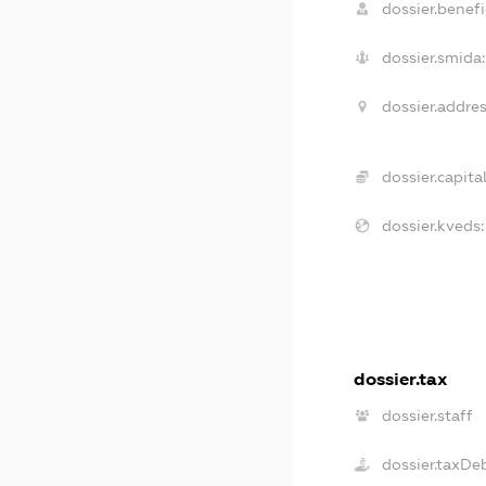
dossier.benefic
dossier.smida:
dossier.addres
dossier.capital
dossier.kveds:
dossier.tax
dossier.staff
dossier.taxDe