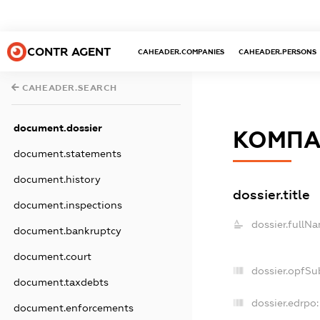
CONTR AGENT
CAHEADER.COMPANIES
CAHEADER.PERSONS
CAHEADER.SEARCH
document.dossier
КОМПА
document.statements
document.history
dossier.title
document.inspections
dossier.fullN
document.bankruptcy
document.court
dossier.opfSu
document.taxdebts
dossier.edrpo:
document.enforcements