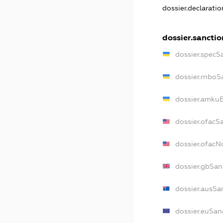
dossier.declarati
dossier.sanctio
dossier.specS
dossier.rnboS
dossier.amkuB
dossier.ofacS
dossier.ofac
dossier.gbSan
dossier.ausSa
dossier.euSan