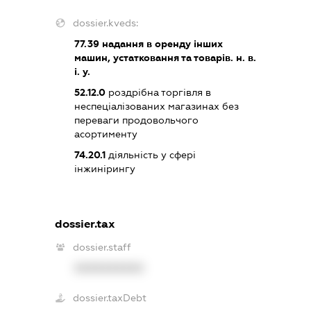
dossier.kveds:
77.39
надання в оренду інших
машин, устатковання та товарів. н. в.
і. у.
52.12.0
роздрібна торгівля в
неспеціалізованих магазинах без
переваги продовольчого
асортименту
74.20.1
діяльність у сфері
інжинірингу
dossier.tax
dossier.staff
XXXXXXXXXX
dossier.taxDebt