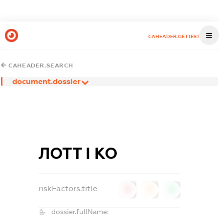
CAHEADER.GETTEST
CAHEADER.SEARCH
document.dossier
ЛОТТ І КО
riskFactors.title
0
0
0
dossier.fullName: