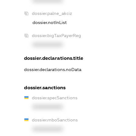
XXXXXXXXXX
dossier.palne_akciz
dossier.notInList
dossier.bigTaxPayerReg
XXXXXXXXXX
dossier.declarations.title
dossier.declarations.noData
dossier.sanctions
dossier.specSanctions
XXXXXXXXXX
dossier.rnboSanctions
XXXXXXXXXX