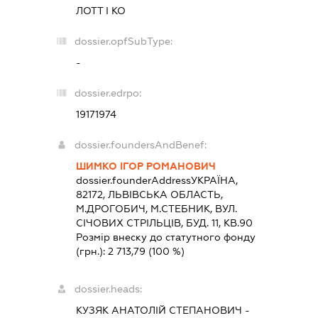
ЛОТТ І КО
dossier.opfSubType:
-
dossier.edrpo:
19171974
dossier.foundersAndBenef:
ШИМКО ІГОР РОМАНОВИЧ
dossier.founderAddress
УКРАЇНА,
82172, ЛЬВIВСЬКА ОБЛАСТЬ,
М.ДРОГОБИЧ, М.СТЕБНИК, ВУЛ.
СІЧОВИХ СТРІЛЬЦІВ, БУД. 11, КВ.90
Розмір внеску до статутного фонду
(грн.):
2 713,79
(100 %)
dossier.heads:
КУЗЯК АНАТОЛІЙ СТЕПАНОВИЧ
-