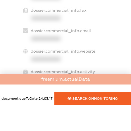
dossier.commercial_info.fax
XXXXXXXXXX
dossier.commercial_info.email
XXXXXXXXXX
dossier.commercial_info.website
XXXXXXXXXX
dossier.commercial_info.activity
freemium.actualData
XXXXXXXXXX
document.dueToDate
24.03.17
SEARCH.ONMONITORING
freemium.exampleText_1
freemium.exampleText_2
freemium.anonymousPerSearch2
FREEMIUM.DETAILS