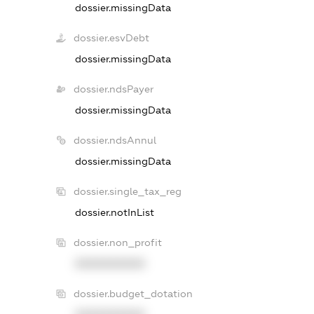
dossier.missingData
dossier.esvDebt
dossier.missingData
dossier.ndsPayer
dossier.missingData
dossier.ndsAnnul
dossier.missingData
dossier.single_tax_reg
dossier.notInList
dossier.non_profit
XXXXXXXXXX
dossier.budget_dotation