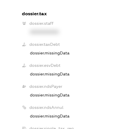
dossier.tax
dossier.staff
XXXXXXXXXX
dossier.taxDebt
dossier.missingData
dossier.esvDebt
dossier.missingData
dossier.ndsPayer
dossier.missingData
dossier.ndsAnnul
dossier.missingData
dossier.single_tax_reg