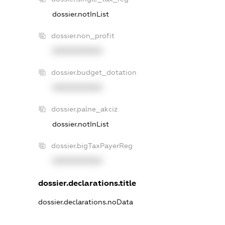
dossier.notInList
dossier.non_profit
XXXXXXXXXX
dossier.budget_dotation
XXXXXXXXXX
dossier.palne_akciz
dossier.notInList
dossier.bigTaxPayerReg
XXXXXXXXXX
dossier.declarations.title
dossier.declarations.noData