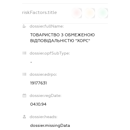
riskFactors.title
0
0
0
dossier.fullName:
ТОВАРИСТВО З ОБМЕЖЕНОЮ
ВІДПОВІДАЛЬНІСТЮ "ХОРС"
dossier.opfSubType:
-
dossier.edrpo:
19177631
dossier.regDate:
04.10.94
dossier.heads:
dossier.missingData