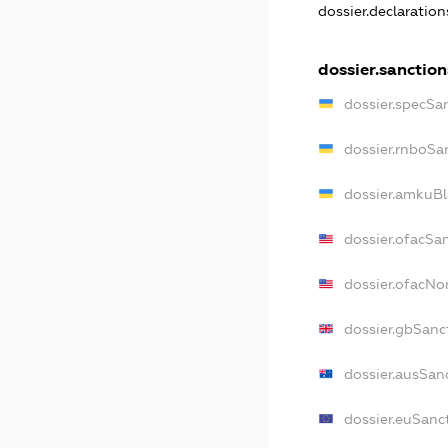
dossier.declaratio
dossier.sanction
dossier.specSa
dossier.rnboSa
dossier.amkuBl
dossier.ofacSa
dossier.ofacN
dossier.gbSanc
dossier.ausSan
dossier.euSanc