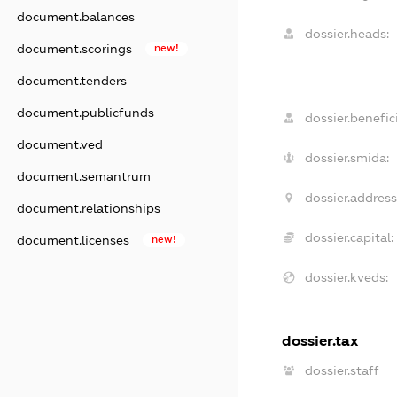
document.balances
dossier.heads:
document.scorings
new!
document.tenders
document.publicfunds
dossier.benefici
document.ved
dossier.smida:
document.semantrum
dossier.address
document.relationships
dossier.capital:
document.licenses
new!
dossier.kveds:
dossier.tax
dossier.staff