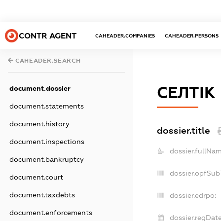
CONTR AGENT
CAHEADER.COMPANIES
CAHEADER.PERSONS
CAHEADER.SEARCH
СЕЛТІК
document.dossier
document.statements
document.history
dossier.title
document.inspections
dossier.fullNam
document.bankruptcy
dossier.opfSub
document.court
document.taxdebts
dossier.edrpo:
document.enforcements
dossier.regDate