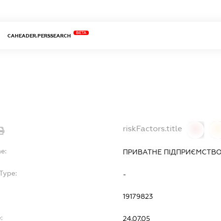
BETA
CAHEADER.PERSSEARCH
riskFactors.title
0
0
e:
ПРИВАТНЕ ПІДПРИЄМСТВ
Type:
-
19179823
:
24.07.05