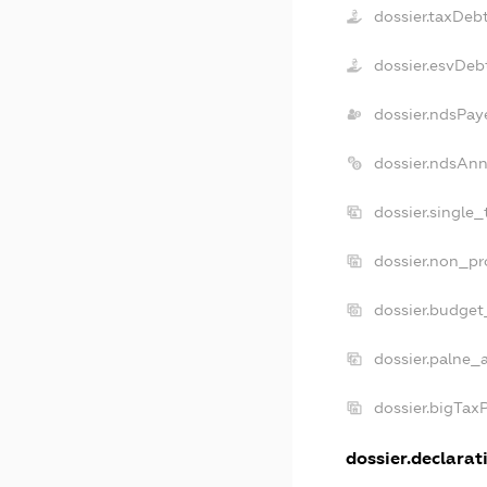
dossier.taxDeb
dossier.esvDeb
dossier.ndsPay
dossier.ndsAnn
dossier.single
dossier.non_pr
dossier.budget
dossier.palne_a
dossier.bigTax
dossier.declarati