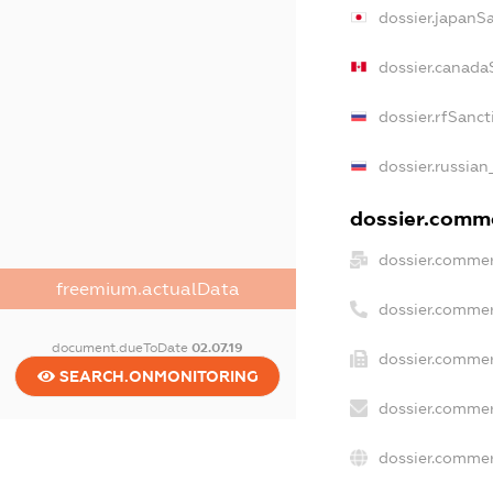
dossier.japanS
dossier.canada
dossier.rfSanct
dossier.russian
dossier.commer
dossier.commer
freemium.actualData
dossier.commer
document.dueToDate
02.07.19
dossier.commer
SEARCH.ONMONITORING
dossier.commer
dossier.commer