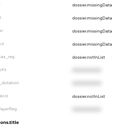
t
dossier.missingData
t
dossier.missingData
er
dossier.missingData
ul
dossier.missingData
_tax_reg
dossier.notInList
ofit
XXXXXXXXXX
_dotation
XXXXXXXXXX
kciz
dossier.notInList
PayerReg
XXXXXXXXXX
ons.title