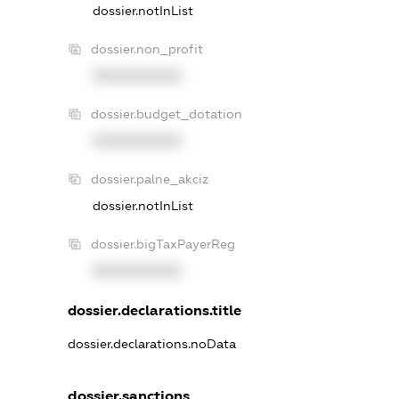
dossier.notInList
dossier.non_profit
XXXXXXXXXX
dossier.budget_dotation
XXXXXXXXXX
dossier.palne_akciz
dossier.notInList
dossier.bigTaxPayerReg
XXXXXXXXXX
dossier.declarations.title
dossier.declarations.noData
dossier.sanctions