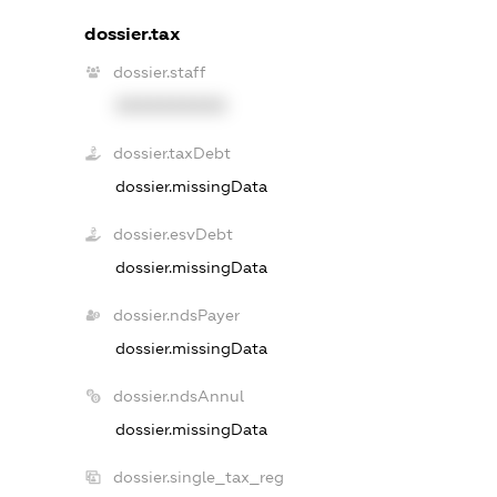
dossier.tax
dossier.staff
XXXXXXXXXX
dossier.taxDebt
dossier.missingData
dossier.esvDebt
dossier.missingData
dossier.ndsPayer
dossier.missingData
dossier.ndsAnnul
dossier.missingData
dossier.single_tax_reg