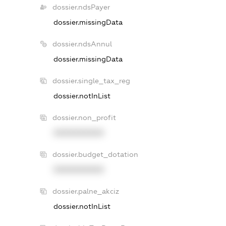
dossier.ndsPayer
dossier.missingData
dossier.ndsAnnul
dossier.missingData
dossier.single_tax_reg
dossier.notInList
dossier.non_profit
XXXXXXXXXX
dossier.budget_dotation
XXXXXXXXXX
dossier.palne_akciz
dossier.notInList