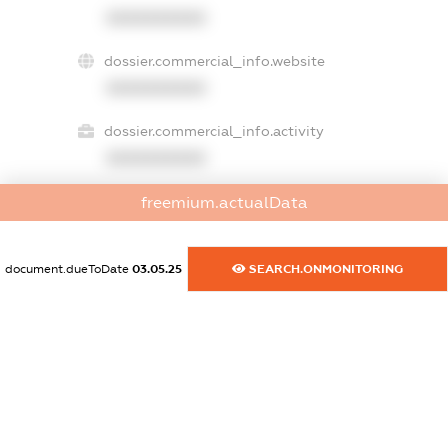
XXXXXXXXXX
dossier.commercial_info.website
XXXXXXXXXX
dossier.commercial_info.activity
XXXXXXXXXX
freemium.actualData
freemium.exampleText_1
freemium.exampleText_2
document.dueToDate
03.05.25
SEARCH.ONMONITORING
freemium.anonymousPerSearch2
FREEMIUM.DETAILS
FREEMIUM.REGISTER