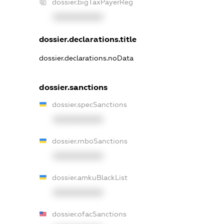
dossier.bigTaxPayerReg
XXXXXXXXXX
dossier.declarations.title
dossier.declarations.noData
dossier.sanctions
dossier.specSanctions
XXXXXXXXXX
dossier.rnboSanctions
XXXXXXXXXX
dossier.amkuBlackList
XXXXXXXXXX
dossier.ofacSanctions