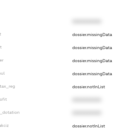
XXXXXXXXXX
t
dossier.missingData
t
dossier.missingData
er
dossier.missingData
nul
dossier.missingData
_tax_reg
dossier.notInList
ofit
XXXXXXXXXX
t_dotation
XXXXXXXXXX
akciz
dossier.notInList