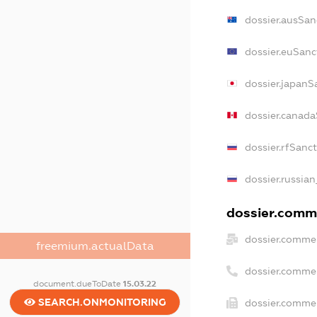
dossier.ausSan
dossier.euSanc
dossier.japanS
dossier.canada
dossier.rfSanc
dossier.russian
dossier.comme
dossier.commer
freemium.actualData
dossier.comme
document.dueToDate
15.03.22
SEARCH.ONMONITORING
dossier.commer