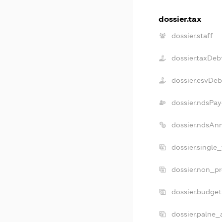
dossier.tax
dossier.staff
dossier.taxDeb
dossier.esvDeb
dossier.ndsPay
dossier.ndsAn
dossier.single
dossier.non_pr
dossier.budge
dossier.palne_