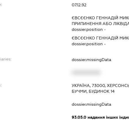
:
07.12.92
ЄВСЄЄНКО ГЕННАДІЙ МИ
ПРИПИНЕННЯ АБО ЛІКВІД
dossier.position -
ЄВСЄЄНКО ГЕННАДІЙ МИ
dossier.position -
iaries:
dossier.missingData
XXXXXXXXXX
:
УКРАЇНА, 73000, ХЕРСОНС
БУЧМИ, БУДИНОК 14
dossier.missingData
93.05.0
надання інших інди