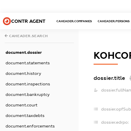
CONTR AGENT
CAHEADER.COMPANIES
CAHEADER.PERSONS
CAHEADER.SEARCH
document.dossier
КОНСОР
document.statements
document.history
dossier.title
document.inspections
dossier.fullNa
document.bankruptcy
document.court
dossier.opfSub
document.taxdebts
dossier.edrpo:
document.enforcements