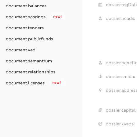
dossier.regDate
document.balances
document.scorings
new!
dossier.heads:
document.tenders
document.publicfunds
document.ved
document.semantrum
dossier.benefic
document.relationships
dossier.smida:
document.licenses
new!
dossier.address
dossier.capital:
dossier.kveds: