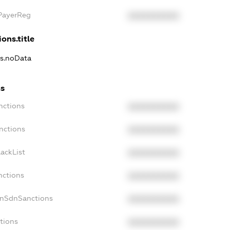
xPayerReg
XXXXXXXXXX
ons.title
ns.noData
ns
nctions
XXXXXXXXXX
nctions
XXXXXXXXXX
ackList
XXXXXXXXXX
nctions
XXXXXXXXXX
onSdnSanctions
XXXXXXXXXX
tions
XXXXXXXXXX