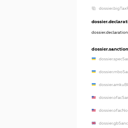
dossier.bigTa
dossier.declarati
dossier.declaratio
dossier.sanctio
dossier.specSa
dossier.rnboSa
dossier.amkuBl
dossier.ofacSa
dossier.ofacN
dossier.gbSanc