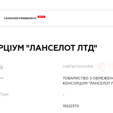
BETA
CAHEADER.PERSSEARCH
ЦІУМ "ЛАНСЕЛОТ ЛТД"
riskFactors.title
0
0
me:
ТОВАРИСТВО З ОБМЕЖЕН
КОНСОРЦІУМ "ЛАНСЕЛОТ Л
Type:
-
19222370