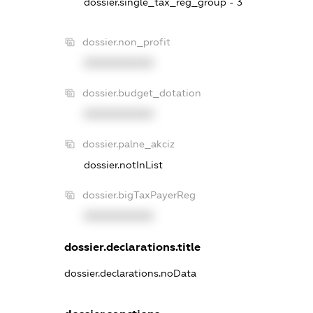
dossier.single_tax_reg_group - 3
dossier.non_profit
XXXXXXXXXX
dossier.budget_dotation
XXXXXXXXXX
dossier.palne_akciz
dossier.notInList
dossier.bigTaxPayerReg
XXXXXXXXXX
dossier.declarations.title
dossier.declarations.noData