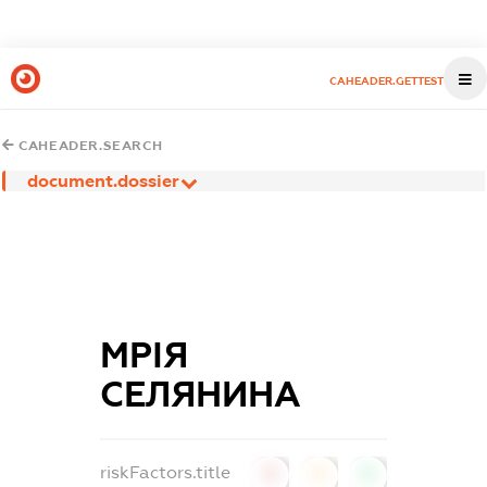
CAHEADER.GETTEST
CAHEADER.SEARCH
document.dossier
МРІЯ
СЕЛЯНИНА
riskFactors.title
0
0
0