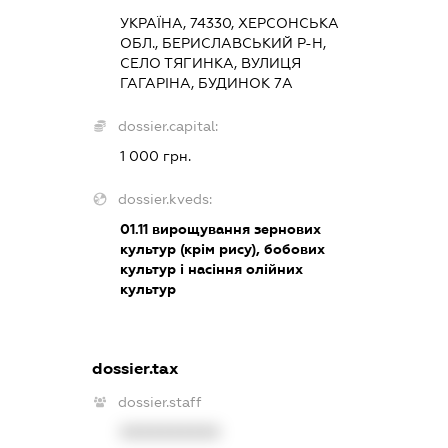
УКРАЇНА, 74330, ХЕРСОНСЬКА
ОБЛ., БЕРИСЛАВСЬКИЙ Р-Н,
СЕЛО ТЯГИНКА, ВУЛИЦЯ
ГАГАРІНА, БУДИНОК 7А
dossier.capital:
1 000 грн.
dossier.kveds:
01.11
вирощування зернових
культур (крім рису), бобових
культур і насіння олійних
культур
dossier.tax
dossier.staff
XXXXXXXXXX