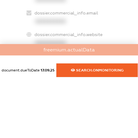
dossier.commercial_info.email
XXXXXXXXXX
dossier.commercial_info.website
XXXXXXXXXX
freemium.actualData
dossier.commercial_info.activity
XXXXXXXXXX
document.dueToDate
17.09.25
SEARCH.ONMONITORING
freemium.exampleText_1
freemium.exampleText_2
freemium.anonymousPerSearch2
FREEMIUM.DETAILS
FREEMIUM.REGISTER