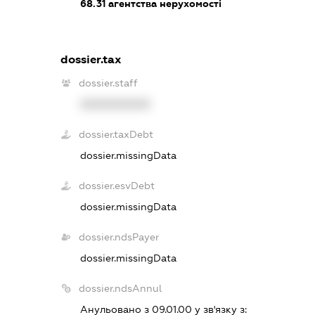
68.31
агентства нерухомості
dossier.tax
dossier.staff
XXXXXXXXXX
dossier.taxDebt
dossier.missingData
dossier.esvDebt
dossier.missingData
dossier.ndsPayer
dossier.missingData
dossier.ndsAnnul
Анульовано з 09.01.00 у зв'язку з: