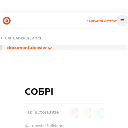
CAHEADER.GETTEST
CAHEADER.SEARCH
document.dossier
СОБРІ
riskFactors.title
0
0
0
dossier.fullName: