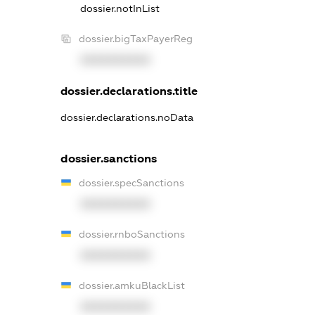
dossier.notInList
dossier.bigTaxPayerReg
XXXXXXXXXX
dossier.declarations.title
dossier.declarations.noData
dossier.sanctions
dossier.specSanctions
XXXXXXXXXX
dossier.rnboSanctions
XXXXXXXXXX
dossier.amkuBlackList
XXXXXXXXXX