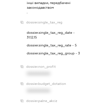
iншi випадки, передбаченi
законодавством
.
dossier.single_tax_reg
dossier.single_tax_reg_date -
31.12.15
dossier.single_tax_reg_rate - 5
dossier.single_tax_reg_group - 3
dossier.non_profit
XXXXXXXXXX
dossier.budget_dotation
XXXXXXXXXX
dossier.palne_akciz