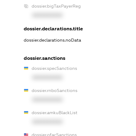
dossier.bigTaxPayerReg
XXXXXXXXXX
dossier.declarations.title
dossier.declarations.noData
dossier.sanctions
dossier.specSanctions
XXXXXXXXXX
dossier.rnboSanctions
XXXXXXXXXX
dossier.amkuBlackList
XXXXXXXXXX
dossier.ofacSanctions