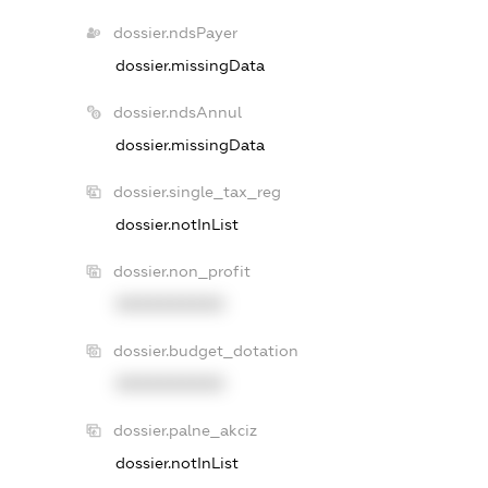
dossier.ndsPayer
dossier.missingData
dossier.ndsAnnul
dossier.missingData
dossier.single_tax_reg
dossier.notInList
dossier.non_profit
XXXXXXXXXX
dossier.budget_dotation
XXXXXXXXXX
dossier.palne_akciz
dossier.notInList