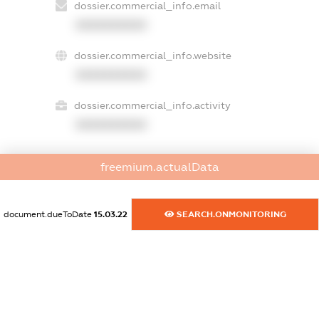
dossier.commercial_info.email
XXXXXXXXXX
dossier.commercial_info.website
XXXXXXXXXX
dossier.commercial_info.activity
XXXXXXXXXX
freemium.actualData
freemium.exampleText_1
freemium.exampleText_2
freemium.anonymousPerSearch2
document.dueToDate
15.03.22
SEARCH.ONMONITORING
FREEMIUM.DETAILS
FREEMIUM.REGISTER