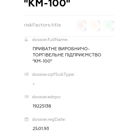
"КМ-100"
riskFactors.title
0
0
0
dossier.fullName:
ПРИВАТНЕ ВИРОБНИЧО-
ТОРГІВЕЛЬНЕ ПІДПРИЄМСТВО
"КМ-100"
dossier.opfSubType:
-
dossier.edrpo:
19225138
dossier.regDate:
25.01.93