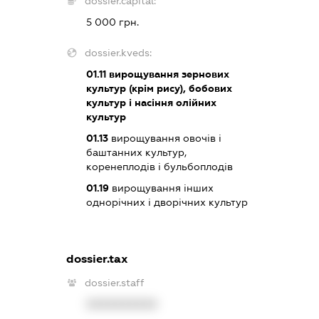
dossier.capital:
5 000 грн.
dossier.kveds:
01.11
вирощування зернових
культур (крім рису), бобових
культур і насіння олійних
культур
01.13
вирощування овочів і
баштанних культур,
коренеплодів і бульбоплодів
01.19
вирощування інших
однорічних і дворічних культур
dossier.tax
dossier.staff
XXXXXXXXXX