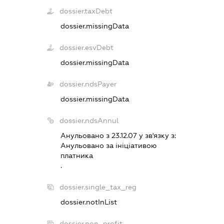
dossier.taxDebt
dossier.missingData
dossier.esvDebt
dossier.missingData
dossier.ndsPayer
dossier.missingData
dossier.ndsAnnul
Анульовано з 23.12.07 у зв'язку з:
Анульовано за iнiцiативою
платника
.
dossier.single_tax_reg
dossier.notInList
dossier.non_profit