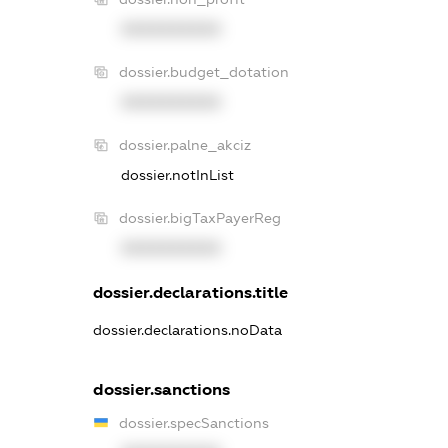
XXXXXXXXXX
dossier.budget_dotation
XXXXXXXXXX
dossier.palne_akciz
dossier.notInList
dossier.bigTaxPayerReg
XXXXXXXXXX
dossier.declarations.title
dossier.declarations.noData
dossier.sanctions
dossier.specSanctions