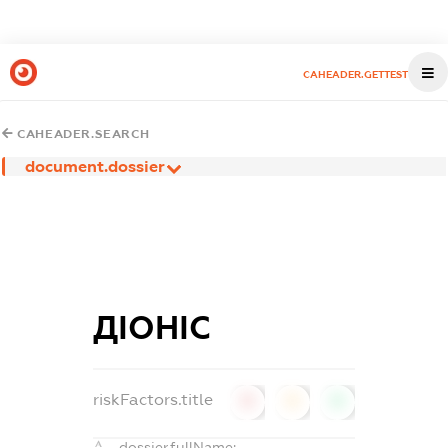
CAHEADER.GETTEST
CAHEADER.SEARCH
document.dossier
ДІОНІС
riskFactors.title
0
0
0
dossier.fullName: