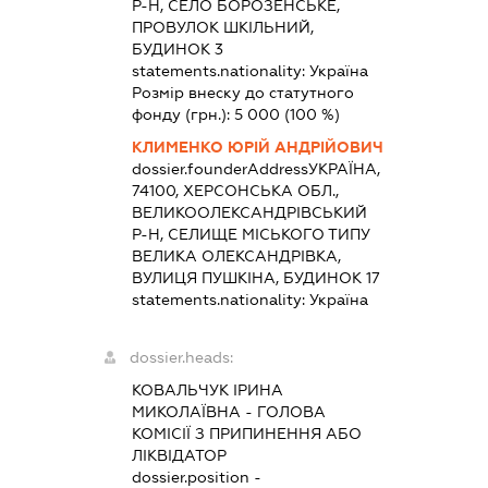
Р-Н, СЕЛО БОРОЗЕНСЬКЕ,
ПРОВУЛОК ШКІЛЬНИЙ,
БУДИНОК 3
statements.nationality:
Україна
Розмір внеску до статутного
фонду (грн.):
5 000
(100 %)
КЛИМЕНКО ЮРІЙ АНДРІЙОВИЧ
dossier.founderAddress
УКРАЇНА,
74100, ХЕРСОНСЬКА ОБЛ.,
ВЕЛИКООЛЕКСАНДРІВСЬКИЙ
Р-Н, СЕЛИЩЕ МІСЬКОГО ТИПУ
ВЕЛИКА ОЛЕКСАНДРІВКА,
ВУЛИЦЯ ПУШКІНА, БУДИНОК 17
statements.nationality:
Україна
dossier.heads:
КОВАЛЬЧУК ІРИНА
МИКОЛАЇВНА
-
ГОЛОВА
КОМІСІЇ З ПРИПИНЕННЯ АБО
ЛІКВІДАТОР
dossier.position -