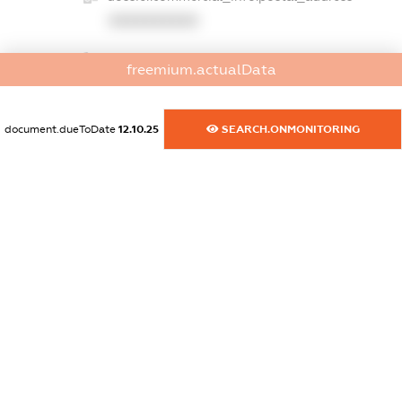
XXXXXXXXXX
dossier.commercial_info.phone
freemium.actualData
XXXXXXXXXX
dossier.commercial_info.fax
document.dueToDate
12.10.25
SEARCH.ONMONITORING
XXXXXXXXXX
dossier.commercial_info.email
XXXXXXXXXX
dossier.commercial_info.website
XXXXXXXXXX
dossier.commercial_info.activity
XXXXXXXXXX