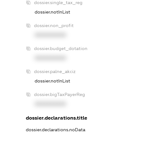
dossier.single_tax_reg
dossier.notInList
dossier.non_profit
XXXXXXXXXX
dossier.budget_dotation
XXXXXXXXXX
dossier.palne_akciz
dossier.notInList
dossier.bigTaxPayerReg
XXXXXXXXXX
dossier.declarations.title
dossier.declarations.noData