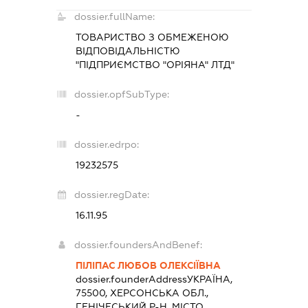
dossier.fullName:
ТОВАРИСТВО З ОБМЕЖЕНОЮ
ВІДПОВІДАЛЬНІСТЮ
"ПІДПРИЄМСТВО "ОРІЯНА" ЛТД"
dossier.opfSubType:
-
dossier.edrpo:
19232575
dossier.regDate:
16.11.95
dossier.foundersAndBenef:
ПІЛІПАС ЛЮБОВ ОЛЕКСІЇВНА
dossier.founderAddress
УКРАЇНА,
75500, ХЕРСОНСЬКА ОБЛ.,
ГЕНІЧЕСЬКИЙ Р-Н, МІСТО