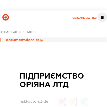
CAHEADER.GETTEST
CAHEADER.SEARCH
document.dossier
ПІДПРИЄМСТВО
ОРІЯНА ЛТД
riskFactors.title
0
0
0