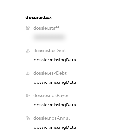
dossier.tax
dossier.staff
XXXXXXXXXX
dossier.taxDebt
dossier.missingData
dossier.esvDebt
dossier.missingData
dossier.ndsPayer
dossier.missingData
dossier.ndsAnnul
dossier.missingData