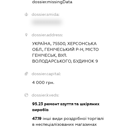
dossier.missingData
dossier.smida:
XXXXXXXXXX
dossier.address:
УКРАЇНА, 75500, ХЕРСОНСЬКА
ОБЛ., ГЕНІЧЕСЬКИЙ Р-Н, МІСТО
ГЕНІЧЕСЬК, ВУЛ.
ВОЛОДАРСЬКОГО, БУДИНОК 9
dossier.capital:
4 000 грн.
dossier.kveds:
95.23
ремонт взуття та шкіряних
виробів
47.19
інші види роздрібної торгівлі
в неспеціалізованих магазинах