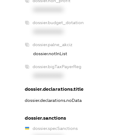
dossier.non_profit
XXXXXXXXXX
dossier.budget_dotation
XXXXXXXXXX
dossier.palne_akciz
dossier.notInList
dossier.bigTaxPayerReg
XXXXXXXXXX
dossier.declarations.title
dossier.declarations.noData
dossier.sanctions
dossier.specSanctions