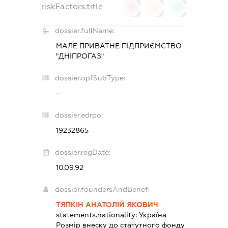
riskFactors.title
0
0
0
dossier.fullName:
МАЛЕ ПРИВАТНЕ ПІДПРИЄМСТВО
"ДНІПРОГАЗ"
dossier.opfSubType:
-
dossier.edrpo:
19232865
dossier.regDate:
10.09.92
dossier.foundersAndBenef:
ТЯПКІН АНАТОЛІЙ ЯКОВИЧ
statements.nationality:
Україна
Розмір внеску до статутного фонду