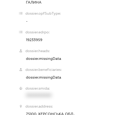
ГАЛИНА
dossier.opfSubType:
-
dossier.edrpo:
19233959
dossier.heads:
dossier.missingData
dossier.beneficiaries:
dossier.missingData
dossier.smida:
XXXXXXXXXX
dossier.address:
75100, ХЕРСОНСЬКА ОБЛ.,