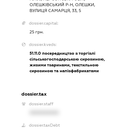
ОЛЕШКІВСЬКИЙ Р-Н, ОЛЕШКИ,
ВУЛИЦЯ САМАРЦЯ, 33, 5
dossier.capital:
25 грн.
dossier.kveds:
51.11.0
посередництво в торгівлі
сільськогосподарською сировиною,
живими тваринами, текстильною
сировиною та напівфабрикатами
dossier.tax
dossier.staff
XXXXXXXXXX
dossier.taxDebt