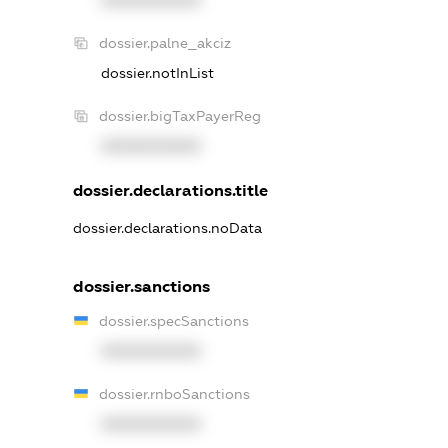
XXXXXXXXXX
dossier.palne_akciz
dossier.notInList
dossier.bigTaxPayerReg
XXXXXXXXXX
dossier.declarations.title
dossier.declarations.noData
dossier.sanctions
dossier.specSanctions
XXXXXXXXXX
dossier.rnboSanctions
XXXXXXXXXX