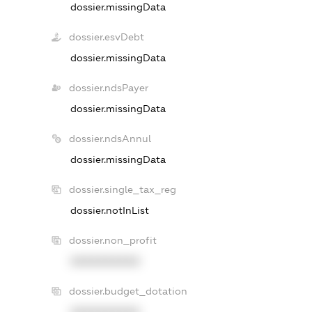
dossier.missingData
dossier.esvDebt
dossier.missingData
dossier.ndsPayer
dossier.missingData
dossier.ndsAnnul
dossier.missingData
dossier.single_tax_reg
dossier.notInList
dossier.non_profit
XXXXXXXXXX
dossier.budget_dotation