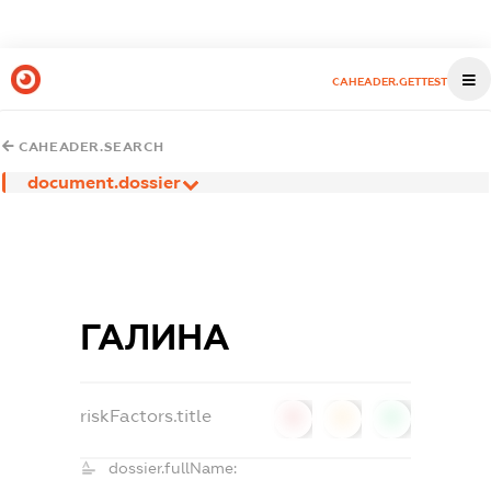
CAHEADER.GETTEST
CAHEADER.SEARCH
document.dossier
ГАЛИНА
riskFactors.title
0
0
0
dossier.fullName: