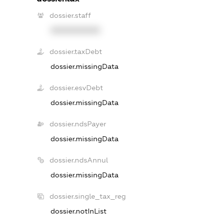
dossier.staff
XXXXXXXXXX
dossier.taxDebt
dossier.missingData
dossier.esvDebt
dossier.missingData
dossier.ndsPayer
dossier.missingData
dossier.ndsAnnul
dossier.missingData
dossier.single_tax_reg
dossier.notInList