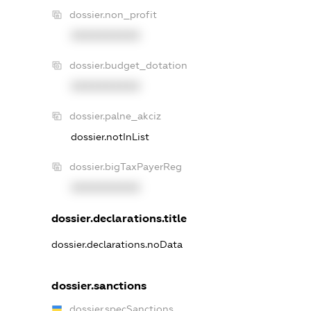
dossier.non_profit
XXXXXXXXXX
dossier.budget_dotation
XXXXXXXXXX
dossier.palne_akciz
dossier.notInList
dossier.bigTaxPayerReg
XXXXXXXXXX
dossier.declarations.title
dossier.declarations.noData
dossier.sanctions
dossier.specSanctions