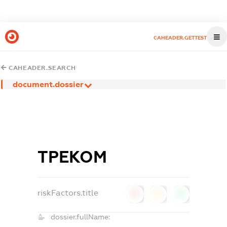
CAHEADER.GETTEST
CAHEADER.SEARCH
document.dossier
ТРЕКОМ
riskFactors.title
0
0
0
dossier.fullName: