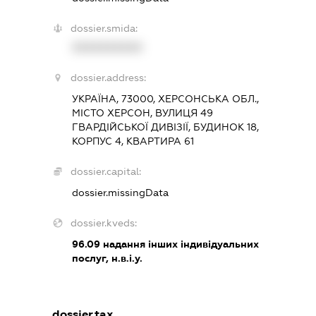
dossier.smida:
XXXXXXXXXX
dossier.address:
УКРАЇНА, 73000, ХЕРСОНСЬКА ОБЛ.,
МІСТО ХЕРСОН, ВУЛИЦЯ 49
ГВАРДІЙСЬКОЇ ДИВІЗІЇ, БУДИНОК 18,
КОРПУС 4, КВАРТИРА 61
dossier.capital:
dossier.missingData
dossier.kveds:
96.09
надання інших індивідуальних
послуг, н.в.і.у.
dossier.tax