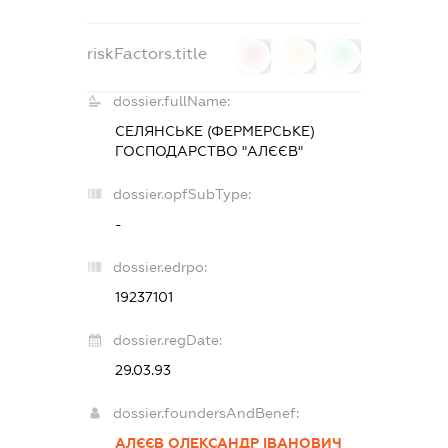
riskFactors.title
0
0
0
dossier.fullName:
СЕЛЯНСЬКЕ (ФЕРМЕРСЬКЕ)
ГОСПОДАРСТВО "АЛЄЄВ"
dossier.opfSubType:
-
dossier.edrpo:
19237101
dossier.regDate:
29.03.93
dossier.foundersAndBenef:
АЛЄЄВ ОЛЕКСАНДР ІВАНОВИЧ