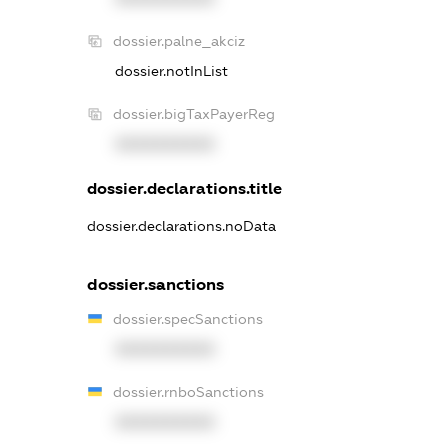
dossier.palne_akciz
dossier.notInList
dossier.bigTaxPayerReg
XXXXXXXXXX
dossier.declarations.title
dossier.declarations.noData
dossier.sanctions
dossier.specSanctions
XXXXXXXXXX
dossier.rnboSanctions
XXXXXXXXXX