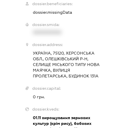
dossier.beneficiaries:
dossier.missingData
dossier.smida:
XXXXXXXXXX
dossier.address:
УКРАЇНА, 75120, ХЕРСОНСЬКА
ОБЛ., ОЛЕШКІВСЬКИЙ Р-Н,
СЕЛИЩЕ МІСЬКОГО ТИПУ НОВА
МАЯЧКА, ВУЛИЦЯ
ПРОЛЕТАРСЬКА, БУДИНОК 131А
dossier.capital:
0 грн.
dossier.kveds:
01.11
вирощування зернових
культур (крім рису), бобових