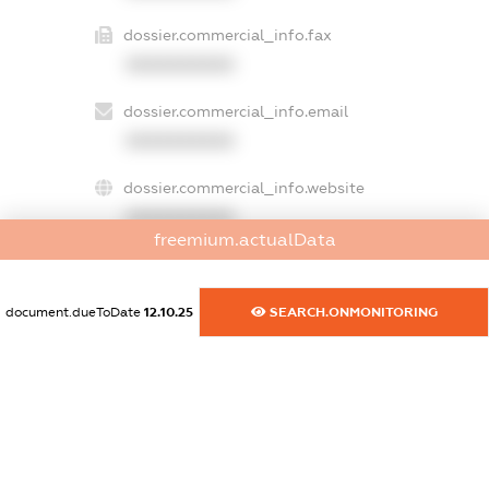
dossier.commercial_info.fax
XXXXXXXXXX
dossier.commercial_info.email
XXXXXXXXXX
dossier.commercial_info.website
XXXXXXXXXX
freemium.actualData
dossier.commercial_info.activity
XXXXXXXXXX
document.dueToDate
12.10.25
SEARCH.ONMONITORING
freemium.exampleText_1
freemium.exampleText_2
freemium.anonymousPerSearch2
FREEMIUM.DETAILS