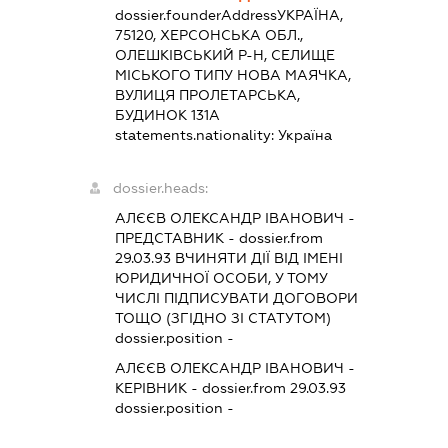
dossier.founderAddress
УКРАЇНА,
75120, ХЕРСОНСЬКА ОБЛ.,
ОЛЕШКІВСЬКИЙ Р-Н, СЕЛИЩЕ
МІСЬКОГО ТИПУ НОВА МАЯЧКА,
ВУЛИЦЯ ПРОЛЕТАРСЬКА,
БУДИНОК 131А
statements.nationality:
Україна
dossier.heads:
АЛЄЄВ ОЛЕКСАНДР ІВАНОВИЧ
-
ПРЕДСТАВНИК
- dossier.from
29.03.93
ВЧИНЯТИ ДІЇ ВІД ІМЕНІ
ЮРИДИЧНОЇ ОСОБИ, У ТОМУ
ЧИСЛІ ПІДПИСУВАТИ ДОГОВОРИ
ТОЩО (ЗГІДНО ЗІ СТАТУТОМ)
dossier.position -
АЛЄЄВ ОЛЕКСАНДР ІВАНОВИЧ
-
КЕРІВНИК
- dossier.from 29.03.93
dossier.position -