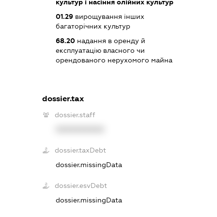
культур і насіння олійних культур
01.29
вирощування інших
багаторічних культур
68.20
надання в оренду й
експлуатацію власного чи
орендованого нерухомого майна
dossier.tax
dossier.staff
XXXXXXXXXX
dossier.taxDebt
dossier.missingData
dossier.esvDebt
dossier.missingData