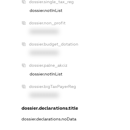
dossier.single_tax_reg
dossier.notInList
dossier.non_profit
XXXXXXXXXX
dossier.budget_dotation
XXXXXXXXXX
dossier.palne_akciz
dossier.notInList
dossier.bigTaxPayerReg
XXXXXXXXXX
dossier.declarations.title
dossier.declarations.noData