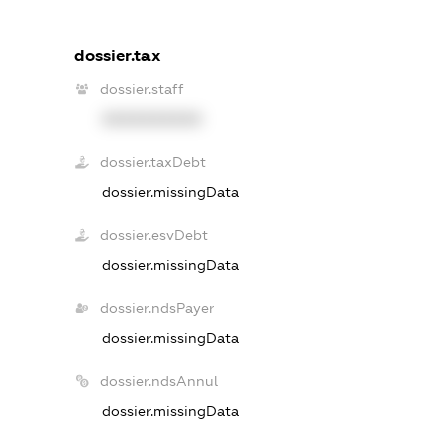
dossier.tax
dossier.staff
XXXXXXXXXX
dossier.taxDebt
dossier.missingData
dossier.esvDebt
dossier.missingData
dossier.ndsPayer
dossier.missingData
dossier.ndsAnnul
dossier.missingData