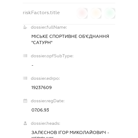
riskFactors.title
0
0
0
dossier.fullName:
МІСЬКЕ СПОРТИВНЕ ОБ'ЄДНАННЯ
"САТУРН"
dossier.opfSubType:
-
dossier.edrpo:
19237609
dossier.regDate:
07.06.93
dossier.heads:
ЗАЛЄСНОВ ІГОР МИКОЛАЙОВИЧ
-