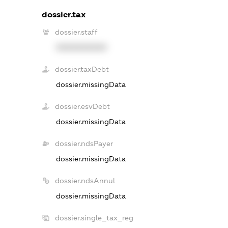
dossier.tax
dossier.staff
XXXXXXXXXX
dossier.taxDebt
dossier.missingData
dossier.esvDebt
dossier.missingData
dossier.ndsPayer
dossier.missingData
dossier.ndsAnnul
dossier.missingData
dossier.single_tax_reg