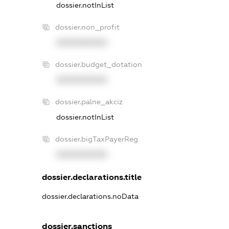
dossier.notInList
dossier.non_profit
XXXXXXXXXX
dossier.budget_dotation
XXXXXXXXXX
dossier.palne_akciz
dossier.notInList
dossier.bigTaxPayerReg
XXXXXXXXXX
dossier.declarations.title
dossier.declarations.noData
dossier.sanctions