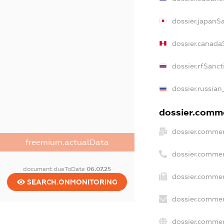
dossier.japanS
dossier.canada
dossier.rfSanct
dossier.russian
dossier.comme
dossier.commer
freemium.actualData
dossier.commer
document.dueToDate
06.07.25
dossier.commer
SEARCH.ONMONITORING
dossier.commer
dossier.commer