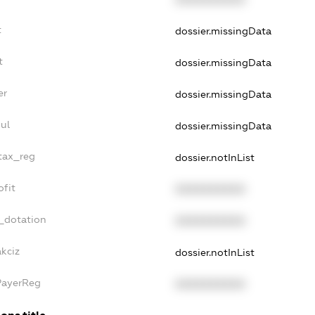
t
dossier.missingData
t
dossier.missingData
er
dossier.missingData
ul
dossier.missingData
_tax_reg
dossier.notInList
ofit
XXXXXXXXXX
_dotation
XXXXXXXXXX
akciz
dossier.notInList
PayerReg
XXXXXXXXXX