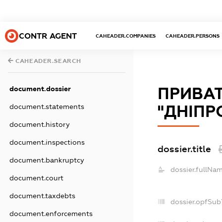
CONTR AGENT
CAHEADER.COMPANIES
CAHEADER.PERSONS
CAHEADER.SEARCH
ПРИВА
document.dossier
"ДНІПР
document.statements
document.history
document.inspections
dossier.title
document.bankruptcy
dossier.fullNam
document.court
document.taxdebts
dossier.opfSub
document.enforcements