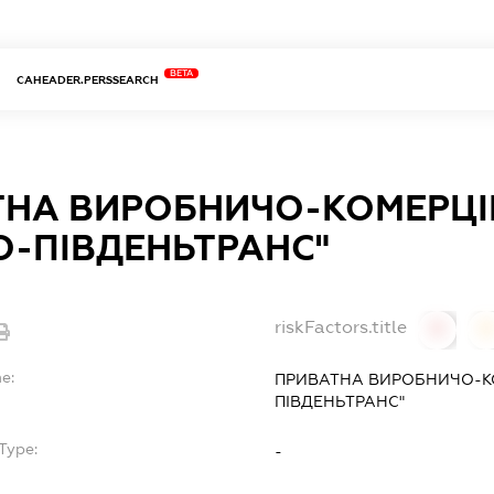
BETA
CAHEADER.PERSSEARCH
ТНА ВИРОБНИЧО-КОМЕРЦІ
О-ПІВДЕНЬТРАНС"
riskFactors.title
0
0
e:
ПРИВАТНА ВИРОБНИЧО-КО
ПІВДЕНЬТРАНС"
Type:
-