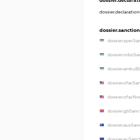
dossier.declarati
dossier.declaratio
dossier.sanction
dossier.specSa
dossier.rnboSa
dossier.amkuBl
dossier.ofacSa
dossier.ofacN
dossier.gbSanc
dossier.ausSan
dossier.euSanc