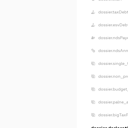
dossier.taxDeb
dossier.esvDeb
dossier.ndsPay
dossier.ndsAnn
dossier.single
dossier.non_pr
dossier.budget
dossier.palne_
dossier.bigTax