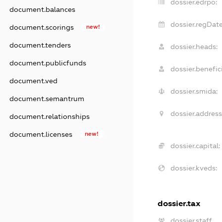
dossier.edrpo:
document.balances
dossier.regDate
document.scorings
new!
document.tenders
dossier.heads:
document.publicfunds
dossier.benefici
document.ved
dossier.smida:
document.semantrum
dossier.address
document.relationships
document.licenses
new!
dossier.capital:
dossier.kveds:
dossier.tax
dossier.staff