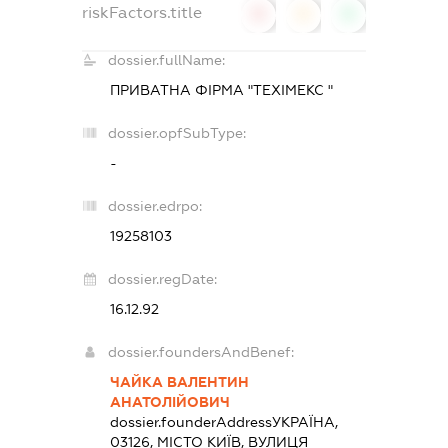
riskFactors.title
0
0
0
dossier.fullName:
ПРИВАТНА ФІРМА "ТЕХІМЕКС "
dossier.opfSubType:
-
dossier.edrpo:
19258103
dossier.regDate:
16.12.92
dossier.foundersAndBenef:
ЧАЙКА ВАЛЕНТИН
АНАТОЛІЙОВИЧ
dossier.founderAddress
УКРАЇНА,
03126, МІСТО КИЇВ, ВУЛИЦЯ