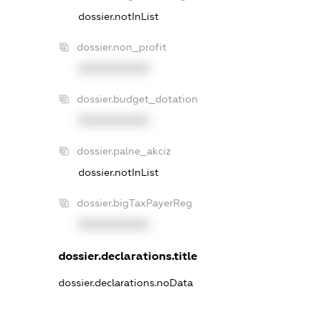
dossier.notInList
dossier.non_profit
XXXXXXXXXX
dossier.budget_dotation
XXXXXXXXXX
dossier.palne_akciz
dossier.notInList
dossier.bigTaxPayerReg
XXXXXXXXXX
dossier.declarations.title
dossier.declarations.noData