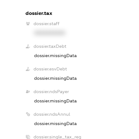
dossier.tax
dossier.staff
XXXXXXXXXX
dossier.taxDebt
dossier.missingData
dossier.esvDebt
dossier.missingData
dossier.ndsPayer
dossier.missingData
dossier.ndsAnnul
dossier.missingData
dossier.single_tax_reg