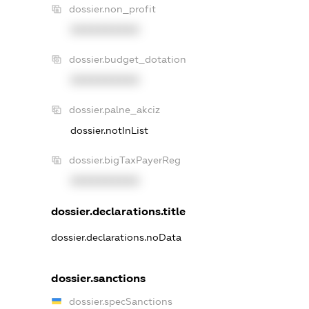
dossier.non_profit
XXXXXXXXXX
dossier.budget_dotation
XXXXXXXXXX
dossier.palne_akciz
dossier.notInList
dossier.bigTaxPayerReg
XXXXXXXXXX
dossier.declarations.title
dossier.declarations.noData
dossier.sanctions
dossier.specSanctions