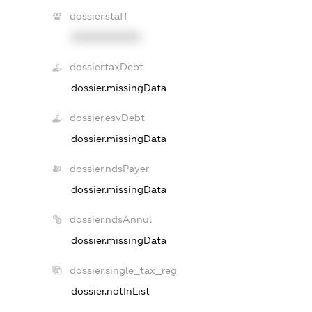
dossier.staff
XXXXXXXXXX
dossier.taxDebt
dossier.missingData
dossier.esvDebt
dossier.missingData
dossier.ndsPayer
dossier.missingData
dossier.ndsAnnul
dossier.missingData
dossier.single_tax_reg
dossier.notInList