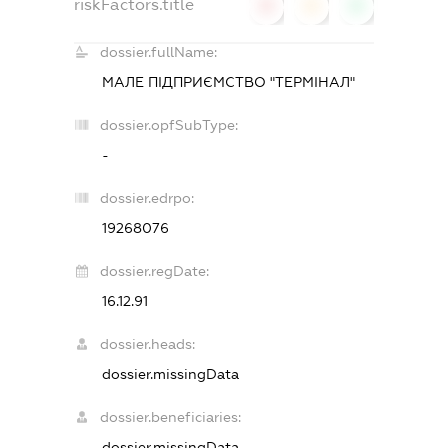
riskFactors.title
0
0
0
dossier.fullName:
МАЛЕ ПІДПРИЄМСТВО "ТЕРМІНАЛ"
dossier.opfSubType:
-
dossier.edrpo:
19268076
dossier.regDate:
16.12.91
dossier.heads:
dossier.missingData
dossier.beneficiaries:
dossier.missingData