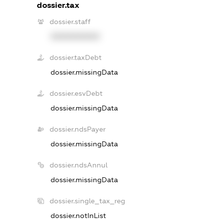
dossier.tax
dossier.staff
XXXXXXXXXX
dossier.taxDebt
dossier.missingData
dossier.esvDebt
dossier.missingData
dossier.ndsPayer
dossier.missingData
dossier.ndsAnnul
dossier.missingData
dossier.single_tax_reg
dossier.notInList