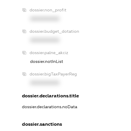
dossier.non_profit
XXXXXXXXXX
dossier.budget_dotation
XXXXXXXXXX
dossier.palne_akciz
dossier.notInList
dossier.bigTaxPayerReg
XXXXXXXXXX
dossier.declarations.title
dossier.declarations.noData
dossier.sanctions