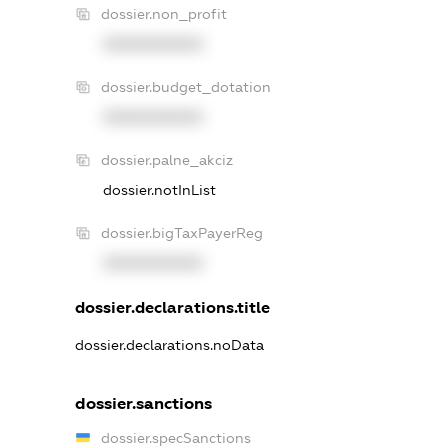
dossier.non_profit
XXXXXXXXXX
dossier.budget_dotation
XXXXXXXXXX
dossier.palne_akciz
dossier.notInList
dossier.bigTaxPayerReg
XXXXXXXXXX
dossier.declarations.title
dossier.declarations.noData
dossier.sanctions
dossier.specSanctions