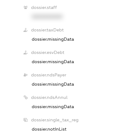
dossier.staff
XXXXXXXXXX
dossier.taxDebt
dossier.missingData
dossier.esvDebt
dossier.missingData
dossier.ndsPayer
dossier.missingData
dossier.ndsAnnul
dossier.missingData
dossier.single_tax_reg
dossier.notInList