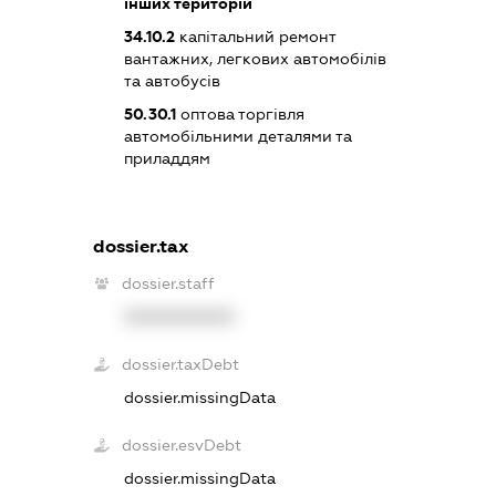
інших територій
34.10.2
капітальний ремонт
вантажних, легкових автомобілів
та автобусів
50.30.1
оптова торгівля
автомобільними деталями та
приладдям
dossier.tax
dossier.staff
XXXXXXXXXX
dossier.taxDebt
dossier.missingData
dossier.esvDebt
dossier.missingData