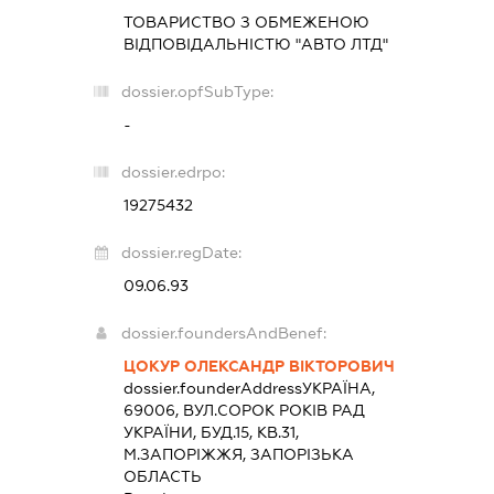
ТОВАРИСТВО З ОБМЕЖЕНОЮ
ВІДПОВІДАЛЬНІСТЮ "АВТО ЛТД"
dossier.opfSubType:
-
dossier.edrpo:
19275432
dossier.regDate:
09.06.93
dossier.foundersAndBenef:
ЦОКУР ОЛЕКСАНДР ВІКТОРОВИЧ
dossier.founderAddress
УКРАЇНА,
69006, ВУЛ.СОРОК РОКІВ РАД
УКРАЇНИ, БУД.15, КВ.31,
М.ЗАПОРІЖЖЯ, ЗАПОРІЗЬКА
ОБЛАСТЬ