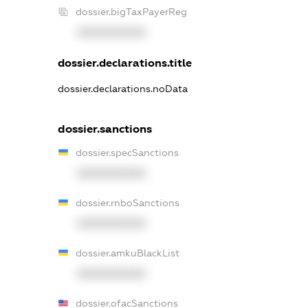
dossier.bigTaxPayerReg
XXXXXXXXXX
dossier.declarations.title
dossier.declarations.noData
dossier.sanctions
dossier.specSanctions
XXXXXXXXXX
dossier.rnboSanctions
XXXXXXXXXX
dossier.amkuBlackList
XXXXXXXXXX
dossier.ofacSanctions