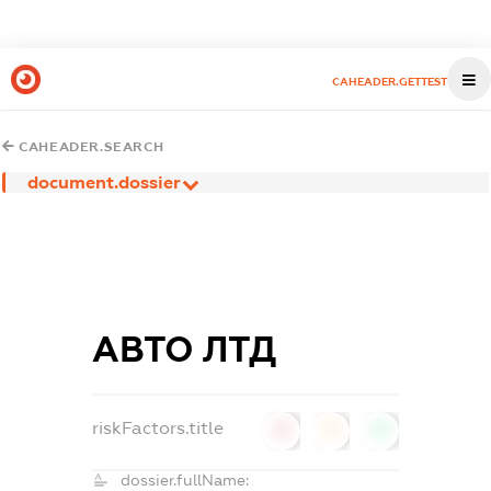
CAHEADER.GETTEST
CAHEADER.SEARCH
document.dossier
АВТО ЛТД
riskFactors.title
0
0
0
dossier.fullName: