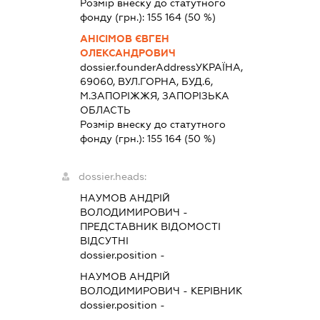
Розмір внеску до статутного
фонду (грн.):
155 164
(50 %)
АНІСІМОВ ЄВГЕН
ОЛЕКСАНДРОВИЧ
dossier.founderAddress
УКРАЇНА,
69060, ВУЛ.ГОРНА, БУД.6,
М.ЗАПОРІЖЖЯ, ЗАПОРІЗЬКА
ОБЛАСТЬ
Розмір внеску до статутного
фонду (грн.):
155 164
(50 %)
dossier.heads:
НАУМОВ АНДРІЙ
ВОЛОДИМИРОВИЧ
-
ПРЕДСТАВНИК
ВІДОМОСТІ
ВІДСУТНІ
dossier.position -
НАУМОВ АНДРІЙ
ВОЛОДИМИРОВИЧ
-
КЕРІВНИК
dossier.position -