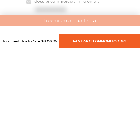
dossier.commercial_info.email
XXXXXXXXXX
freemium.actualData
dossier.commercial_info.website
XXXXXXXXXX
document.dueToDate
28.06.25
SEARCH.ONMONITORING
dossier.commercial_info.activity
XXXXXXXXXX
freemium.exampleText_1
freemium.exampleText_2
freemium.anonymousPerSearch2
FREEMIUM.DETAILS
FREEMIUM.REGISTER