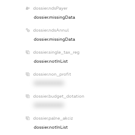
dossier.ndsPayer
dossier.missingData
dossier.ndsAnnul
dossier.missingData
dossier.single_tax_reg
dossier.notInList
dossier.non_profit
XXXXXXXXXX
dossier.budget_dotation
XXXXXXXXXX
dossier.palne_akciz
dossier.notInList