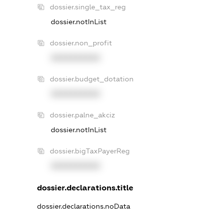
dossier.single_tax_reg
dossier.notInList
dossier.non_profit
XXXXXXXXXX
dossier.budget_dotation
XXXXXXXXXX
dossier.palne_akciz
dossier.notInList
dossier.bigTaxPayerReg
XXXXXXXXXX
dossier.declarations.title
dossier.declarations.noData