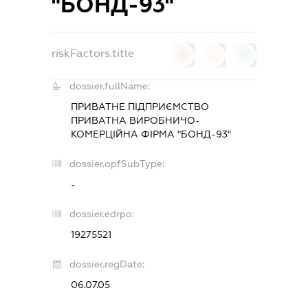
"БОНД-93"
riskFactors.title
0
0
0
dossier.fullName:
ПРИВАТНЕ ПІДПРИЄМСТВО
ПРИВАТНА ВИРОБНИЧО-
КОМЕРЦІЙНА ФІРМА "БОНД-93"
dossier.opfSubType:
-
dossier.edrpo:
19275521
dossier.regDate:
06.07.05