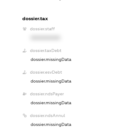
dossier.tax
dossier.staff
XXXXXXXXXX
dossier.taxDebt
dossier.missingData
dossier.esvDebt
dossier.missingData
dossier.ndsPayer
dossier.missingData
dossier.ndsAnnul
dossier.missingData