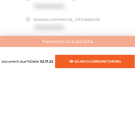
XXXXXXXXXX
dossier.commercial_info.website
XXXXXXXXXX
dossier.commercial_info.activity
freemium.actualData
XXXXXXXXXX
document.dueToDate
02.11.25
SEARCH.ONMONITORING
freemium.exampleText_1
freemium.exampleText_2
freemium.anonymousPerSearch2
FREEMIUM.DETAILS
FREEMIUM.REGISTER