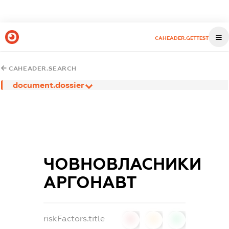
CAHEADER.GETTEST
CAHEADER.SEARCH
document.dossier
ЧОВНОВЛАСНИКИ
АРГОНАВТ
riskFactors.title
0
0
0