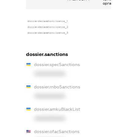
органах
dossier.declarations.license_1
dossier.declarations.license_2
dossier.declarations.license_3
dossier.sanctions
dossier.specSanctions
XXXXXXXXXX
dossier.rnboSanctions
XXXXXXXXXX
dossier.amkuBlackList
XXXXXXXXXX
dossier.ofacSanctions