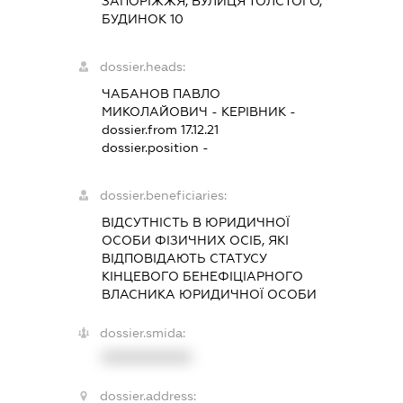
ЗАПОРІЖЖЯ, ВУЛИЦЯ ТОЛСТОГО,
БУДИНОК 10
dossier.heads:
ЧАБАНОВ ПАВЛО
МИКОЛАЙОВИЧ
-
КЕРІВНИК
-
dossier.from 17.12.21
dossier.position -
dossier.beneficiaries:
ВІДСУТНІСТЬ В ЮРИДИЧНОЇ
ОСОБИ ФІЗИЧНИХ ОСІБ, ЯКІ
ВІДПОВІДАЮТЬ СТАТУСУ
КІНЦЕВОГО БЕНЕФІЦІАРНОГО
ВЛАСНИКА ЮРИДИЧНОЇ ОСОБИ
dossier.smida:
XXXXXXXXXX
dossier.address: