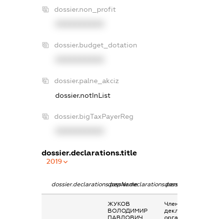
dossier.non_profit
XXXXXXXXXX
dossier.budget_dotation
XXXXXXXXXX
dossier.palne_akciz
dossier.notInList
dossier.bigTaxPayerReg
XXXXXXXXXX
dossier.declarations.title
2019
dossier.declarations.pepName
dossier.declarations.personName
dossier.declaration
ЖУКОВ
Членство суб’єкта
ВОЛОДИМИР
декларування в
ПАВЛОВИЧ
організаціях та їх