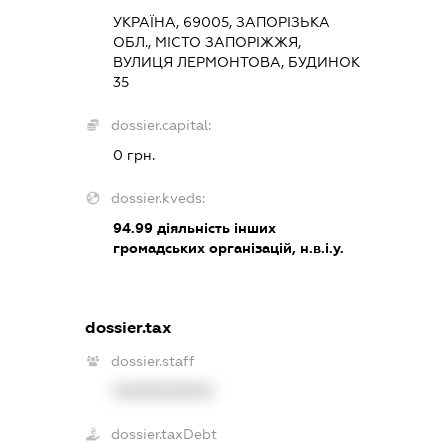
УКРАЇНА, 69005, ЗАПОРІЗЬКА
ОБЛ., МІСТО ЗАПОРІЖЖЯ,
ВУЛИЦЯ ЛЕРМОНТОВА, БУДИНОК
35
dossier.capital:
0 грн.
dossier.kveds:
94.99
діяльність інших
громадських організацій, н.в.і.у.
dossier.tax
dossier.staff
XXXXXXXXXX
dossier.taxDebt