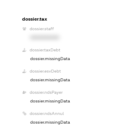
dossier.tax
dossier.staff
XXXXXXXXXX
dossier.taxDebt
dossier.missingData
dossier.esvDebt
dossier.missingData
dossier.ndsPayer
dossier.missingData
dossier.ndsAnnul
dossier.missingData