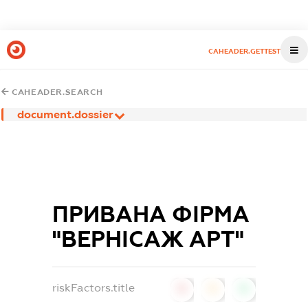
CAHEADER.GETTEST
CAHEADER.SEARCH
document.dossier
ПРИВАНА ФІРМА
"ВЕРНІСАЖ АРТ"
riskFactors.title
0
0
0