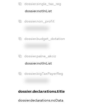
dossier.single_tax_reg
dossier.notInList
dossier.non_profit
XXXXXXXXXX
dossier.budget_dotation
XXXXXXXXXX
dossier.palne_akciz
dossier.notInList
dossier.bigTaxPayerReg
XXXXXXXXXX
dossier.declarations.title
dossier.declarations.noData