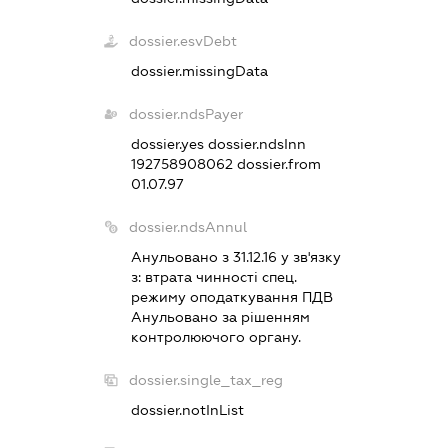
dossier.esvDebt
dossier.missingData
dossier.ndsPayer
dossier.yes
dossier.ndsInn
192758908062
dossier.from
01.07.97
dossier.ndsAnnul
Анульовано з 31.12.16 у зв'язку
з:
втрата чинностi спец.
режиму оподаткування ПДВ
Анульовано за рiшенням
контролюючого органу.
dossier.single_tax_reg
dossier.notInList