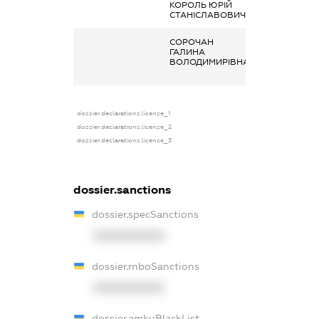
КОРОЛЬ ЮРІЙ
Дохід від нада
СТАНІСЛАВОВИЧ
майна в оренду
СОРОЧАН
Заробітна плат
ГАЛИНА
отримана за
ВОЛОДИМИРІВНА
основним місце
роботи
dossier.declarations.license_1
dossier.declarations.license_2
dossier.declarations.license_3
dossier.sanctions
dossier.specSanctions
XXXXXXXXXX
dossier.rnboSanctions
XXXXXXXXXX
dossier.amkuBlackList