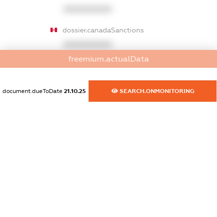
XXXXXXXXXX
dossier.canadaSanctions
XXXXXXXXXX
freemium.actualData
dossier.rfSanctions
XXXXXXXXXX
document.dueToDate
21.10.25
SEARCH.ONMONITORING
dossier.russian_reg_title
XXXXXXXXXX
dossier.commercial_info.title
dossier.commercial_info.postal_address
XXXXXXXXXX
dossier.commercial_info.phone
XXXXXXXXXX