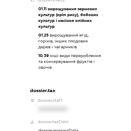
01.11
вирощування зернових
культур (крім рису), бобових
культур і насіння олійних
культур
01.25
вирощування ягід,
горіхів, інших плодових
дерев і чагарників
10.39
інші види перероблення
та консервування фруктів і
овочів
dossier.tax
dossier.staff
XXXXXXXXXX
dossier.taxDebt
dossier.missingData