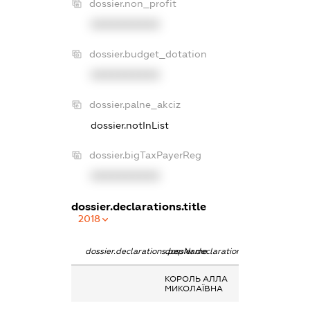
dossier.non_profit
XXXXXXXXXX
dossier.budget_dotation
XXXXXXXXXX
dossier.palne_akciz
dossier.notInList
dossier.bigTaxPayerReg
XXXXXXXXXX
dossier.declarations.title
2018
dossier.declarations.pepName
dossier.declarations.personName
dossier.declarat
КОРОЛЬ АЛЛА
Дохід від нада
МИКОЛАЇВНА
майна в оренду