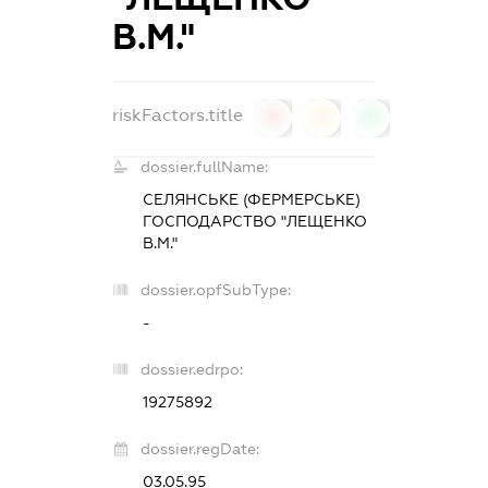
В.М."
riskFactors.title
0
0
0
dossier.fullName:
СЕЛЯНСЬКЕ (ФЕРМЕРСЬКЕ)
ГОСПОДАРСТВО "ЛЕЩЕНКО
В.М."
dossier.opfSubType:
-
dossier.edrpo:
19275892
dossier.regDate:
03.05.95