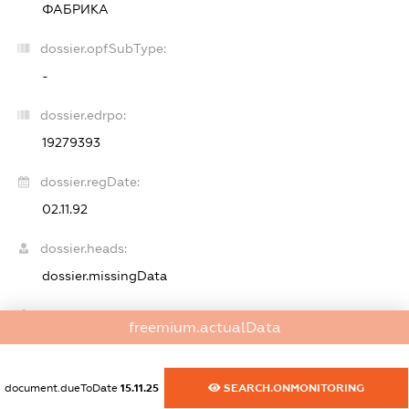
ФАБРИКА
dossier.opfSubType:
-
dossier.edrpo:
19279393
dossier.regDate:
02.11.92
dossier.heads:
dossier.missingData
dossier.beneficiaries:
freemium.actualData
dossier.missingData
dossier.smida:
document.dueToDate
15.11.25
SEARCH.ONMONITORING
XXXXXXXXXX