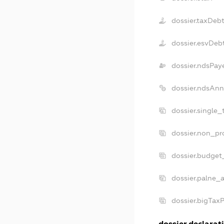
dossier.taxDeb
dossier.esvDeb
dossier.ndsPay
dossier.ndsAnn
dossier.single
dossier.non_pr
dossier.budget
dossier.palne_a
dossier.bigTax
dossier.declarati