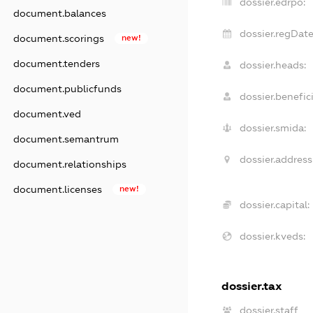
dossier.edrpo:
document.balances
dossier.regDate
document.scorings
new!
document.tenders
dossier.heads:
document.publicfunds
dossier.benefici
document.ved
dossier.smida:
document.semantrum
dossier.address
document.relationships
document.licenses
new!
dossier.capital:
dossier.kveds:
dossier.tax
dossier.staff