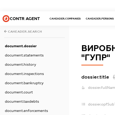
CONTR AGENT
CAHEADER.COMPANIES
CAHEADER.PERSONS
CAHEADER.SEARCH
ВИРОБН
document.dossier
"ГУПР"
document.statements
document.history
document.inspections
dossier.title
document.bankruptcy
dossier.fullNam
document.court
document.taxdebts
dossier.opfSub
document.enforcements