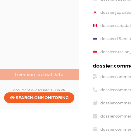
dossier.japanS
dossier.canada
dossier.rfSanct
dossier.russian
dossier.commer
freemium.actualData
dossier.commer
dossier.commer
document.dueToDate
25.06.26
SEARCH.ONMONITORING
dossier.commer
dossier.commer
dossier.commer