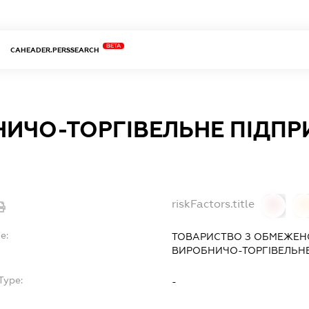
BETA
CAHEADER.PERSSEARCH
ИЧО-ТОРГІВЕЛЬНЕ ПІДП
riskFactors.title
0
0
e:
ТОВАРИСТВО З ОБМЕЖЕН
ВИРОБНИЧО-ТОРГІВЕЛЬНЕ
Type:
-