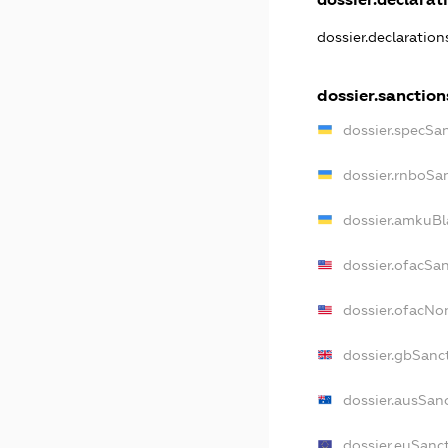
dossier.declaratio
dossier.sanction
dossier.specSa
dossier.rnboSa
dossier.amkuBl
dossier.ofacSa
dossier.ofacN
dossier.gbSanc
dossier.ausSan
dossier.euSanc