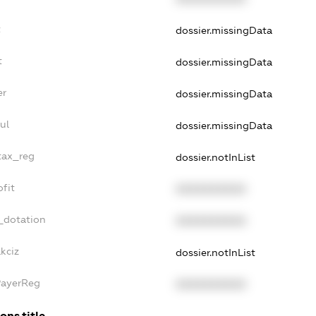
t
dossier.missingData
t
dossier.missingData
er
dossier.missingData
ul
dossier.missingData
_tax_reg
dossier.notInList
ofit
XXXXXXXXXX
_dotation
XXXXXXXXXX
kciz
dossier.notInList
PayerReg
XXXXXXXXXX
ons.title