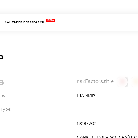
BETA
CAHEADER.PERSSEARCH
Р
riskFactors.title
0
0
me:
ШАМКІР
bType:
-
19287702
САРІЄВ НАДЖАФ ІСРАЇЛ-