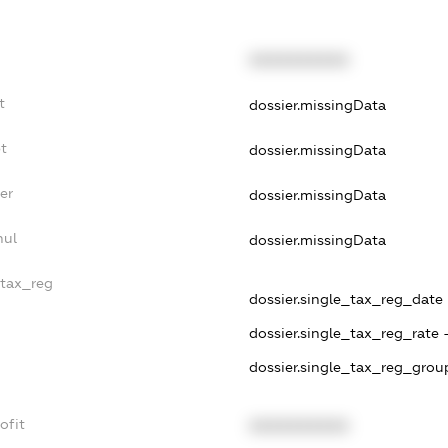
XXXXXXXXXX
t
dossier.missingData
t
dossier.missingData
er
dossier.missingData
nul
dossier.missingData
_tax_reg
dossier.single_tax_reg_date -
dossier.single_tax_reg_rate 
dossier.single_tax_reg_group
ofit
XXXXXXXXXX