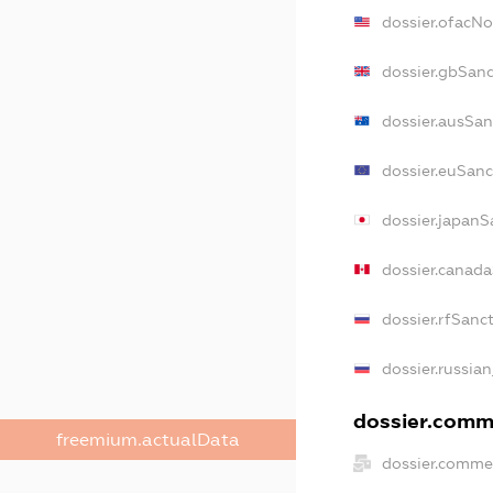
dossier.ofacN
dossier.gbSanc
dossier.ausSan
dossier.euSanc
dossier.japanS
dossier.canad
dossier.rfSanc
dossier.russian
dossier.comme
freemium.actualData
dossier.commer