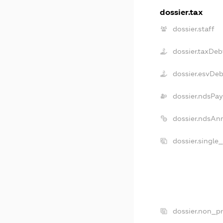
dossier.tax
dossier.staff
dossier.taxDeb
dossier.esvDeb
dossier.ndsPay
dossier.ndsAn
dossier.single
dossier.non_pr