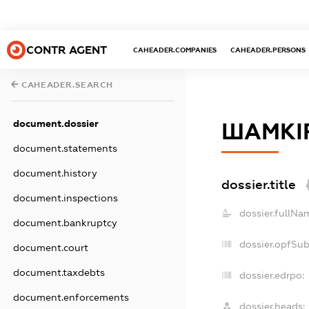
CONTR AGENT
CAHEADER.COMPANIES
CAHEADER.PERSONS
CAHEADER.SEARCH
document.dossier
ШАМКІ
document.statements
document.history
dossier.title
document.inspections
dossier.fullNa
document.bankruptcy
dossier.opfSu
document.court
document.taxdebts
dossier.edrpo:
document.enforcements
dossier.heads: