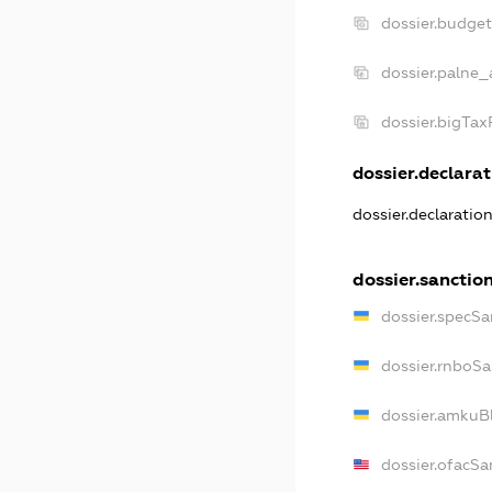
dossier.budge
dossier.palne_
dossier.bigTa
dossier.declarat
dossier.declaratio
dossier.sanctio
dossier.specSa
dossier.rnboSa
dossier.amkuBl
dossier.ofacSa