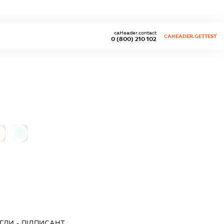
caHeader.contact
CAHEADER.GETTEST
0 (800) 210 102
0
ОГЛИ
-
ПІДПИСАНТ