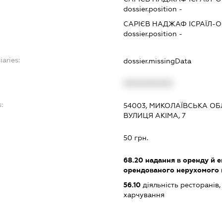
dossier.position -
САРІЄВ НАДЖАФ ІСРАЇЛ-
dossier.position -
iaries:
dossier.missingData
XXXXXXXXXX
:
54003, МИКОЛАЇВСЬКА ОБ
ВУЛИЦЯ АКІМА, 7
50 грн.
68.20
надання в оренду й е
орендованого нерухомого
56.10
діяльність ресторанів
харчування