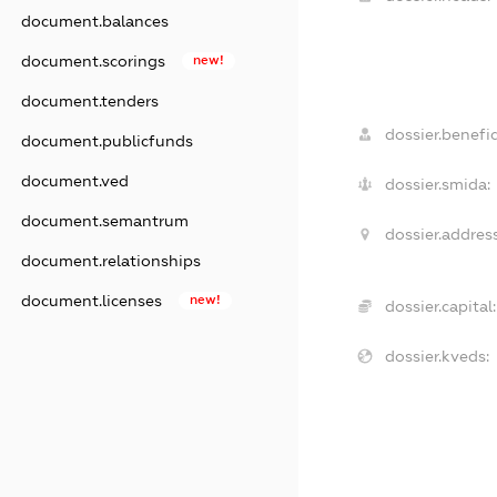
document.balances
document.scorings
new!
document.tenders
dossier.benefic
document.publicfunds
document.ved
dossier.smida:
document.semantrum
dossier.address
document.relationships
document.licenses
new!
dossier.capital:
dossier.kveds: