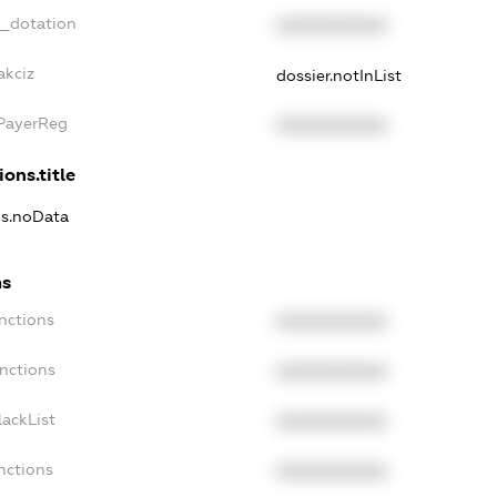
t_dotation
XXXXXXXXXX
akciz
dossier.notInList
xPayerReg
XXXXXXXXXX
ions.title
ns.noData
ns
nctions
XXXXXXXXXX
nctions
XXXXXXXXXX
ackList
XXXXXXXXXX
nctions
XXXXXXXXXX