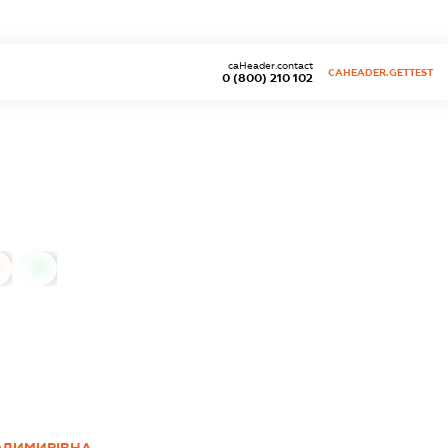
caHeader.contact
CAHEADER.GETTEST
0 (800) 210 102
0
ОДИМИРІВНА