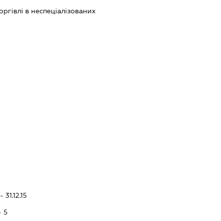
оргівлі в неспеціалізованих
 31.12.15
- 5