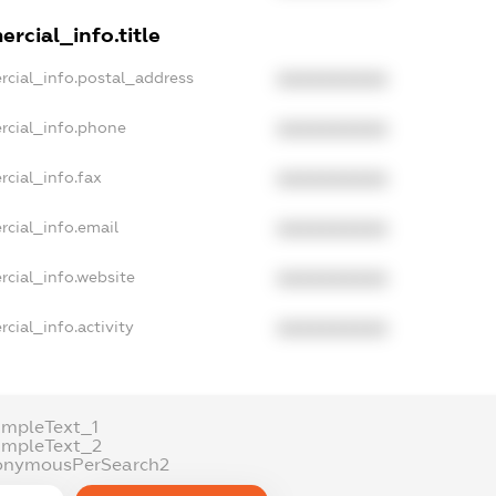
rcial_info.title
rcial_info.postal_address
XXXXXXXXXX
rcial_info.phone
XXXXXXXXXX
cial_info.fax
XXXXXXXXXX
rcial_info.email
XXXXXXXXXX
rcial_info.website
XXXXXXXXXX
cial_info.activity
XXXXXXXXXX
ampleText_1
ampleText_2
onymousPerSearch2