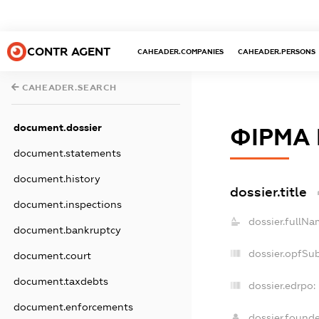
CONTR AGENT
CAHEADER.COMPANIES
CAHEADER.PERSONS
CAHEADER.SEARCH
document.dossier
ФІРМА 
document.statements
document.history
dossier.title
document.inspections
dossier.fullNa
document.bankruptcy
dossier.opfSu
document.court
document.taxdebts
dossier.edrpo:
document.enforcements
dossier.found