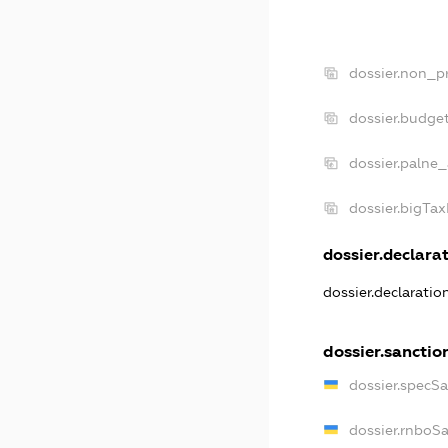
dossier.non_pr
dossier.budge
dossier.palne_
dossier.bigTa
dossier.declarat
dossier.declarati
dossier.sanctio
dossier.specS
dossier.rnboS