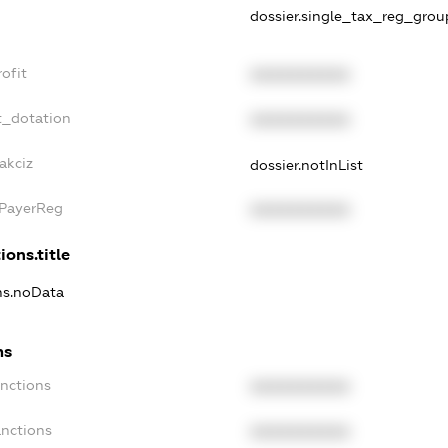
dossier.single_tax_reg_grou
ofit
XXXXXXXXXX
t_dotation
XXXXXXXXXX
akciz
dossier.notInList
xPayerReg
XXXXXXXXXX
ions.title
ons.noData
ns
anctions
XXXXXXXXXX
anctions
XXXXXXXXXX