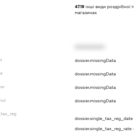
47.19
інші види роздрібної т
магазинах
XXXXXXXXXX
t
dossier.missingData
bt
dossier.missingData
yer
dossier.missingData
nul
dossier.missingData
_tax_reg
dossier.single_tax_reg_date -
dossier.single_tax_reg_rate 