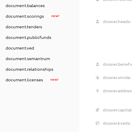
document.balances
document.scorings
new!
dossier.heads:
document.tenders
document.publicfunds
document.ved
document.semantrum
dossier.benefic
document.relationships
dossier.smida:
document.licenses
new!
dossier.addres
dossier.capital
dossier.kveds: