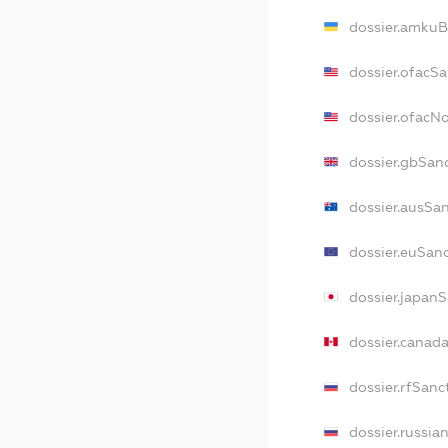
dossier.amkuB
dossier.ofacS
dossier.ofacN
dossier.gbSan
dossier.ausSa
dossier.euSan
dossier.japan
dossier.canad
dossier.rfSanc
dossier.russia