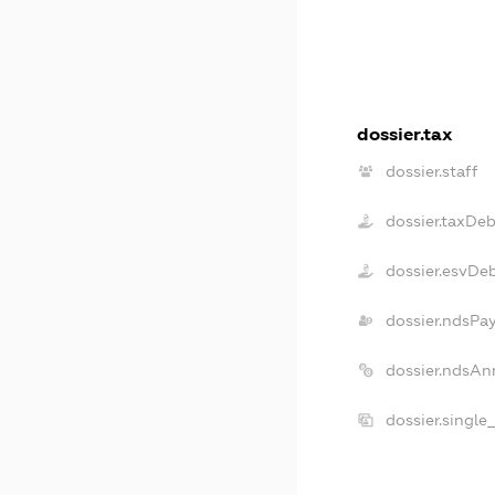
dossier.tax
dossier.staff
dossier.taxDeb
dossier.esvDe
dossier.ndsPa
dossier.ndsAn
dossier.single