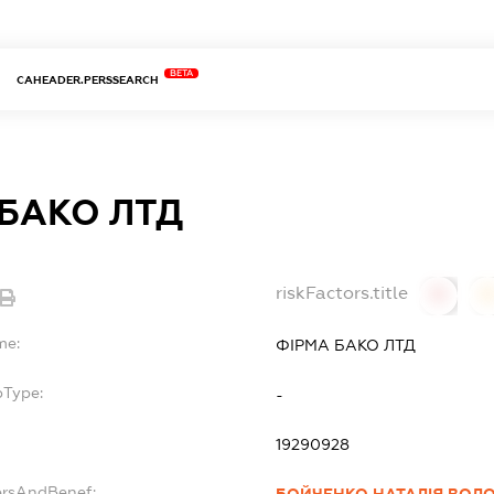
BETA
CAHEADER.PERSSEARCH
БАКО ЛТД
riskFactors.title
0
0
me:
ФІРМА БАКО ЛТД
bType:
-
19290928
ersAndBenef:
БОЙЧЕНКО НАТАЛІЯ ВОЛ