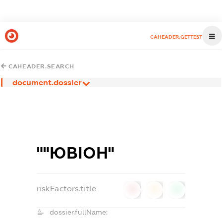
CAHEADER.GETTEST
CAHEADER.SEARCH
document.dossier
""ЮВІОН"
riskFactors.title
0
0
0
dossier.fullName: