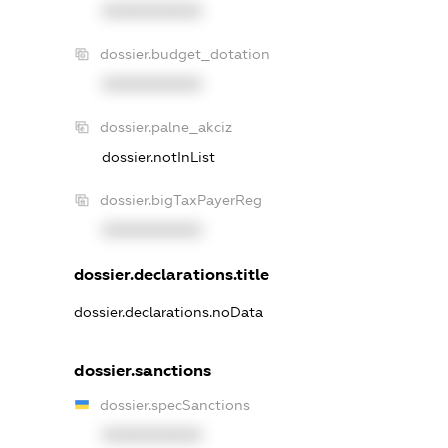
XXXXXXXXXX
dossier.budget_dotation
XXXXXXXXXX
dossier.palne_akciz
dossier.notInList
dossier.bigTaxPayerReg
XXXXXXXXXX
dossier.declarations.title
dossier.declarations.noData
dossier.sanctions
dossier.specSanctions
XXXXXXXXXX