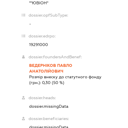
""ЮВІОН"
dossier.opfSubType:
-
dossier.edrpo:
19291000
dossier.foundersAndBenef:
ВЕДЕРНІКОВ ПАВЛО
АНАТОЛІЙОВИЧ
Розмір внеску до статутного фонду
(грн.):
0,30
(50 %)
dossier.heads:
dossier.missingData
dossier.beneficiaries:
dossier.missingData