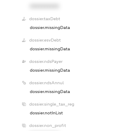
XXXXXXXXXX
dossier.taxDebt
dossier.missingData
dossier.esvDebt
dossier.missingData
dossier.ndsPayer
dossier.missingData
dossier.ndsAnnul
dossier.missingData
dossier.single_tax_reg
dossier.notInList
dossier.non_profit